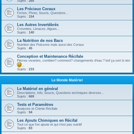
Sujets :
265
Les Précieux Coraux
Fiches, Photo, Soucis, Questions...
Sujets :
154
Les Autres Invertébrés
Crevettes, Limaces, Algues...
Sujets :
140
La Nutrition de nos Bacs
Nutrition des Poissons mais aussi des Coraux
Sujets :
45
Conception et Maintenance Récifale
Pierres vivantes, combien? comment? changements d'eau ? bof ça sert à rien
...
Sujets :
233
Le Monde Matériel
Le Matériel en général
Descriptions, Info, Soucis, Questions techniques diverses...
Sujets :
669
Tests et Paramètres
Analyses et Chimie Récifale
Sujets :
94
Les Ajouts Chimiques en Récifal
Tout ce que l'on ajoute et qui n'est pas nutritif
Sujets :
83