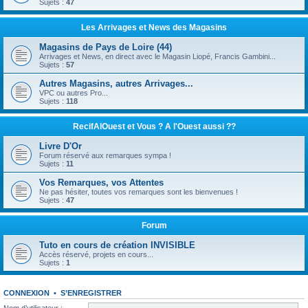
Sujets :
47
Les Arrivages et News des Magasins
Magasins de Pays de Loire (44)
Arrivages et News, en direct avec le Magasin Liopé, Francis Gambini...
Sujets :
57
Autres Magasins, autres Arrivages...
VPC ou autres Pro...
Sujets :
118
RecifAlOuest et Vous ? A l'Ouest aussi ??
Livre D'Or
Forum réservé aux remarques sympa !
Sujets :
11
Vos Remarques, vos Attentes
Ne pas hésiter, toutes vos remarques sont les bienvenues !
Sujets :
47
Forum
Tuto en cours de création INVISIBLE
Accès réservé, projets en cours...
Sujets :
1
CONNEXION
•
S’ENREGISTRER
Nom d’utilisateur :