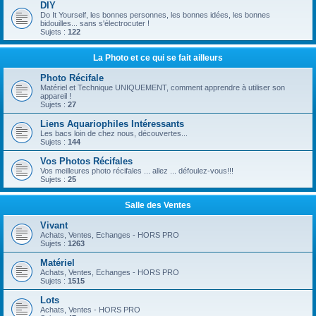
DIY
Do It Yourself, les bonnes personnes, les bonnes idées, les bonnes
bidouilles... sans s'électrocuter !
Sujets :
122
La Photo et ce qui se fait ailleurs
Photo Récifale
Matériel et Technique UNIQUEMENT, comment apprendre à utiliser son
appareil !
Sujets :
27
Liens Aquariophiles Intéressants
Les bacs loin de chez nous, découvertes...
Sujets :
144
Vos Photos Récifales
Vos meilleures photo récifales ... allez ... défoulez-vous!!!
Sujets :
25
Salle des Ventes
Vivant
Achats, Ventes, Echanges - HORS PRO
Sujets :
1263
Matériel
Achats, Ventes, Echanges - HORS PRO
Sujets :
1515
Lots
Achats, Ventes - HORS PRO