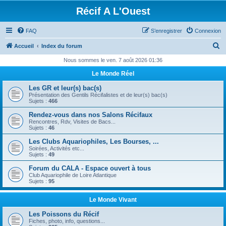
Récif A L'Ouest
FAQ
S’enregistrer
Connexion
R
Accueil
Index du forum
e
Nous sommes le ven. 7 août 2026 01:36
c
Le Monde Réel
h
Les GR et leur(s) bac(s)
e
Présentation des Gentils Récifalistes et de leur(s) bac(s)
Sujets :
466
r
Rendez-vous dans nos Salons Récifaux
c
Rencontres, Rdv, Visites de Bacs...
Sujets :
46
h
Les Clubs Aquariophiles, Les Bourses, ...
e
Soirées, Activités etc...
Sujets :
49
r
Forum du CALA - Espace ouvert à tous
Club Aquariophile de Loire Atlantique
Sujets :
95
Le Monde Vivant
Les Poissons du Récif
Fiches, photo, info, questions...