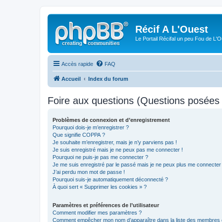
Récif A L'Ouest
Le Portail Récifal un peu Fou de L'
Accès rapide
FAQ
Accueil
Index du forum
Foire aux questions (Questions posée
Problèmes de connexion et d’enregistrement
Pourquoi dois-je m’enregistrer ?
Que signifie COPPA ?
Je souhaite m’enregistrer, mais je n’y parviens pas !
Je suis enregistré mais je ne peux pas me connecter !
Pourquoi ne puis-je pas me connecter ?
Je me suis enregistré par le passé mais je ne peux plus me connecter
J’ai perdu mon mot de passe !
Pourquoi suis-je automatiquement déconnecté ?
À quoi sert « Supprimer les cookies » ?
Paramètres et préférences de l’utilisateur
Comment modifier mes paramètres ?
Comment empêcher mon nom d’apparaître dans la liste des membres