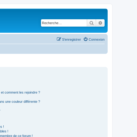
Rechercher
Recherche avancé
S’enregistrer
Connexion
s et comment les rejoindre ?
s une couleur différente ?
?
s !
bles !
n membre de ce forum !