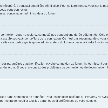
 récupéré, il peut facilement être réinitialisé. Pour ce faire, rendez vous sur la p
uveau vous connecter.
passe, contactez un administrateur du forum.
e connexion, vous ne resterez connecté que pendant une durée déterminée. Cela em
la case
Se souvenir de moi
lors de la connexion. Ce n’est pas recommandé si vous u
s cette case, cela signifie qu’un administrateur du forum a désactivé cette fonctionna
os paramètres d’authentification et votre connexion au forum. Ils fournissent aussi
teur du forum. Si vous rencontrez des problèmes de connexion ou de déconnexion, l
ockés dans notre base de données. Pour les modifier, accédez au
Panneau de l’util
 permettra de modifier tous les paramètres et préférences de votre compte.