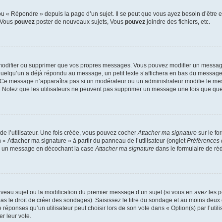
 « Répondre » depuis la page d’un sujet. Il se peut que vous ayez besoin d’être e
: Vous
pouvez
poster de nouveaux sujets, Vous
pouvez
joindre des fichiers, etc.
modifier ou supprimer que vos propres messages. Vous pouvez modifier un message
lqu’un a déjà répondu au message, un petit texte s’affichera en bas du message ind
n. Ce message n’apparaîtra pas si un modérateur ou un administrateur modifie le mes
ive. Notez que les utilisateurs ne peuvent pas supprimer un message une fois que qu
e l’utilisateur. Une fois créée, vous pouvez cocher
Attacher ma signature
sur le fo
 « Attacher ma signature » à partir du panneau de l’utilisateur (onglet
Préférences 
 à un message en décochant la case
Attacher ma signature
dans le formulaire de ré
ouveau sujet ou la modification du premier message d’un sujet (si vous en avez les p
 le droit de créer des sondages). Saisissez le titre du sondage et au moins deux o
onses qu’un utilisateur peut choisir lors de son vote dans « Option(s) par l’utilis
er leur vote.