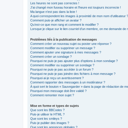
Les heures ne sont pas correctes !
J’ai changé mon fuseau horaire et l’heure est toujours incorrecte !
Ma langue n’est pas dans la liste !
A quoi correspondent les images à proximité de mon nom d’utilisateur 
Comment puis-je afficher un avatar ?
Qu’est-ce que mon rang et comment le modifier ?
Lorsque je clique sur le lien
courriel
d’un membre, on me demande de m
Problèmes liés à la publication de messages
Comment créer un nouveau sujet ou poster une réponse ?
Comment modifier ou supprimer un message ?
Comment ajouter une signature à mes messages ?
Comment créer un sondage ?
Pourquoi ne puis-je pas ajouter plus d’options à mon sondage ?
Comment modifier ou supprimer un sondage ?
Pourquoi ne puis-je pas accéder à un forum ?
Pourquoi ne puis-je pas joindre des fichiers à mon message ?
Pourquoi ai-je reçu un avertissement ?
Comment rapporter des messages à un modérateur ?
À quoi sert le bouton « Sauvegarder » dans la page de rédaction de 
Pourquoi mon message doit être validé ?
Comment remonter mon sujet ?
Mise en forme et types de sujets
Que sont les BBCodes ?
Puis-je utiliser le HTML ?
Que sont les smileys ?
Puis-je publier des images ?
Que sont les annonces globales ?