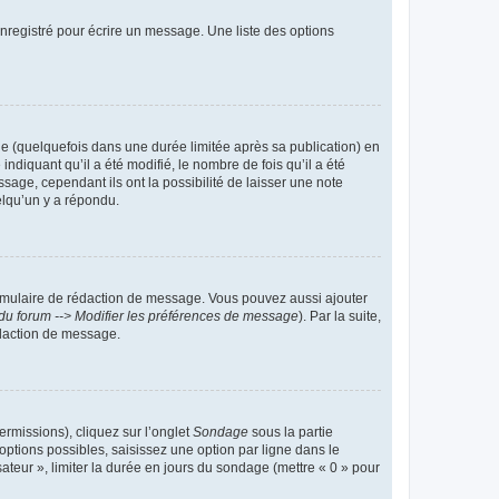
nregistré pour écrire un message. Une liste des options
 (quelquefois dans une durée limitée après sa publication) en
iquant qu’il a été modifié, le nombre de fois qu’il a été
sage, cependant ils ont la possibilité de laisser une note
elqu’un y a répondu.
rmulaire de rédaction de message. Vous pouvez aussi ajouter
du forum --> Modifier les préférences de message
). Par la suite,
daction de message.
ermissions), cliquez sur l’onglet
Sondage
sous la partie
ptions possibles, saisissez une option par ligne dans le
ateur », limiter la durée en jours du sondage (mettre « 0 » pour