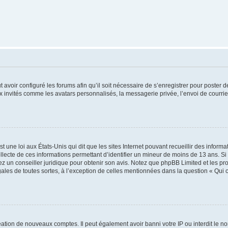
t avoir configuré les forums afin qu’il soit nécessaire de s’enregistrer pour poster
x invités comme les avatars personnalisés, la messagerie privée, l’envoi de courri
t une loi aux États-Unis qui dit que les sites Internet pouvant recueillir des infor
ollecte de ces informations permettant d’identifier un mineur de moins de 13 ans. S
tez un conseiller juridique pour obtenir son avis. Notez que phpBB Limited et les pr
gales de toutes sortes, à l’exception de celles mentionnées dans la question « Qui
réation de nouveaux comptes. Il peut également avoir banni votre IP ou interdit le no