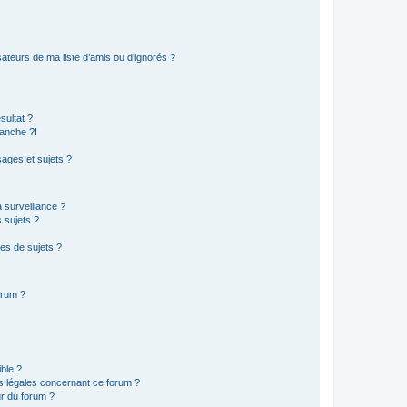
ateurs de ma liste d’amis ou d’ignorés ?
sultat ?
anche ?!
ages et sujets ?
a surveillance ?
 sujets ?
es de sujets ?
orum ?
ible ?
ns légales concernant ce forum ?
r du forum ?