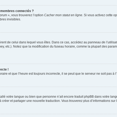
s membres connectés ?
forum », vous trouverez l’option
Cacher mon statut en ligne
. Si vous activez cette o
es invisibles.
ifférent de celui dans lequel vous êtes. Dans ce cas, accédez au
panneau de l’utilisa
ney, etc.). Notez que la modification du fuseau horaire, comme la plupart des para
ecte !
aire et que l’heure est toujours incorrecte, il se peut que le serveur ne soit pas à
installé votre langue ou bien que personne n’ait encore traduit phpBB dans votre l
s à créer et partager une nouvelle traduction. Vous trouverez plus d’informations sur l