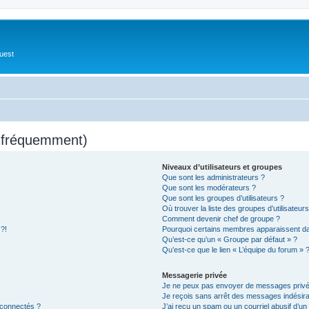
Ouest
s fréquemment)
Niveaux d’utilisateurs et groupes
Que sont les administrateurs ?
Que sont les modérateurs ?
Que sont les groupes d’utilisateurs ?
Où trouver la liste des groupes d’utilisateur
Comment devenir chef de groupe ?
 ?!
Pourquoi certains membres apparaissent dan
Qu’est-ce qu’un « Groupe par défaut » ?
Qu’est-ce que le lien « L’équipe du forum » 
Messagerie privée
Je ne peux pas envoyer de messages privé
Je reçois sans arrêt des messages indésira
 connectés ?
J’ai reçu un spam ou un courriel abusif d’u