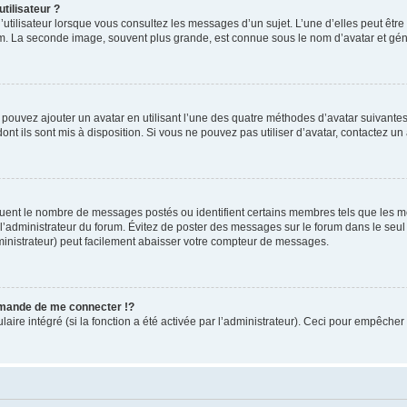
tilisateur ?
utilisateur lorsque vous consultez les messages d’un sujet. L’une d’elles peut êtr
rum. La seconde image, souvent plus grande, est connue sous le nom d’avatar et 
s pouvez ajouter un avatar en utilisant l’une des quatre méthodes d’avatar suivantes 
ont ils sont mis à disposition. Si vous ne pouvez pas utiliser d’avatar, contactez un
iquent le nombre de messages postés ou identifient certains membres tels que les 
ar l’administrateur du forum. Évitez de poster des messages sur le forum dans le seu
ministrateur) peut facilement abaisser votre compteur de messages.
mande de me connecter !?
re intégré (si la fonction a été activée par l’administrateur). Ceci pour empêcher l’u