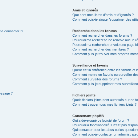
Amis et ignorés
Que sont mes listes d’amis et d’ignorés ?
?
Comment puis-je ajouter/supprimer des utilis
Recherche dans les forums
e connecter !?
Comment rechercher dans les forums ?
Pourquoi ma recherche ne renvoie aucun ré
Pourquoi ma recherche renvoie une page bl
Comment rechercher des membres ?
Comment puis-je trouver mes propres mess
Surveillance et favoris
Quelle est la différence entre les favoris et l
Comment mettre en favoris ou surveiller des
Comment surveiller des forums ?
Comment puis-je supprimer mes surveillanc
message ?
Fichiers joints
Quels fichiers joints sont autorisés sur ce f
Comment trouver tous mes fichiers joints ?
Concernant phpBB
Qui a développé ce logiciel de forum ?
Pourquoi la fonctionnalité X n’est pas dispon
Qui contacter pour les abus ou les questio
Comment puis-je contacter un administrateu