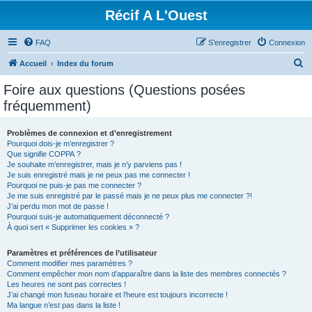
Récif A L'Ouest
FAQ
S’enregistrer
Connexion
R
Accueil
Index du forum
e
Foire aux questions (Questions posées
c
fréquemment)
h
e
Problèmes de connexion et d’enregistrement
Pourquoi dois-je m’enregistrer ?
r
Que signifie COPPA ?
c
Je souhaite m’enregistrer, mais je n’y parviens pas !
Je suis enregistré mais je ne peux pas me connecter !
h
Pourquoi ne puis-je pas me connecter ?
Je me suis enregistré par le passé mais je ne peux plus me connecter ?!
e
J’ai perdu mon mot de passe !
r
Pourquoi suis-je automatiquement déconnecté ?
À quoi sert « Supprimer les cookies » ?
Paramètres et préférences de l’utilisateur
Comment modifier mes paramètres ?
Comment empêcher mon nom d’apparaître dans la liste des membres connectés ?
Les heures ne sont pas correctes !
J’ai changé mon fuseau horaire et l’heure est toujours incorrecte !
Ma langue n’est pas dans la liste !