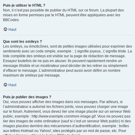
Puis-je utiliser le HTML ?
Non, il n’est pas possible de publier du HTML sur ce forum. La plupart des
mises en forme permises par le HTML peuvent être appliquées avec les
BBCodes.
Haut
Que sont les smileys ?
Les smileys, ou émoticônes, sont de petites images utilisées pour exprimer des
sentiments avec un code simple, exemple : :) signifie joyeux, :( signifie triste. La
liste complète des smileys est visible sur la page de rédaction de message.
Essayez toutefois de ne pas en abuser. Ils peuvent rapidement rendre un
message illisible et un modérateur peut décider de les retirer ou simplement
d’effacer le message. L’administrateur peut aussi avoir défini un nombre
maximum de smileys par message.
Haut
Puis-je publier des images ?
Oui, vous pouvez afficher des images dans vos messages. Par ailleurs, si
l’administrateur a autorisé les fichiers joints, vous pouvez charger une image
sur le forum. Autrement, vous devez lier une image placée sur un serveur Web
public, exemple : http://www.exemple.com/mon-image.gif. Vous ne pouvez pas
lier des images de votre ordinateur (sauf si c’est un serveur Web public) ni des
images placées derrière des mécanismes d’authentification, exemple : boîtes
aux lettres Hotmail ou Yahoo!, sites protégés par un mot de passe, etc. Pour