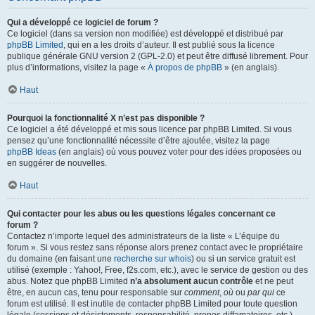
Qui a développé ce logiciel de forum ?
Ce logiciel (dans sa version non modifiée) est développé et distribué par
phpBB Limited
, qui en a les droits d’auteur. Il est publié sous la licence
publique générale GNU version 2 (GPL-2.0) et peut être diffusé librement. Pour
plus d’informations, visitez la page «
À propos de phpBB
» (en anglais).
Haut
Pourquoi la fonctionnalité X n’est pas disponible ?
Ce logiciel a été développé et mis sous licence par phpBB Limited. Si vous
pensez qu’une fonctionnalité nécessite d’être ajoutée, visitez la page
phpBB Ideas
(en anglais) où vous pouvez voter pour des idées proposées ou
en suggérer de nouvelles.
Haut
Qui contacter pour les abus ou les questions légales concernant ce
forum ?
Contactez n’importe lequel des administrateurs de la liste « L’équipe du
forum ». Si vous restez sans réponse alors prenez contact avec le propriétaire
du domaine (en faisant une
recherche sur whois
) ou si un service gratuit est
utilisé (exemple : Yahoo!, Free, f2s.com, etc.), avec le service de gestion ou des
abus. Notez que phpBB Limited
n’a absolument aucun contrôle
et ne peut
être, en aucun cas, tenu pour responsable sur
comment
,
où
ou
par qui
ce
forum est utilisé. Il est inutile de contacter phpBB Limited pour toute question