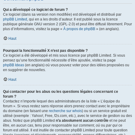
Qui a développé ce logiciel de forum ?
Ce logiciel (dans sa version non modifiée) est développé et distribué par
phpBB Limited
, qui en a les droits d’auteur. Il est publié sous la licence
publique générale GNU version 2 (GPL-2.0) et peut être diffusé librement. Pour
plus d’informations, visitez la page «
À propos de phpBB
» (en anglais).
Haut
Pourquoi la fonctionnalité X n’est pas disponible ?
Ce logiciel a été développé et mis sous licence par phpBB Limited. Si vous
pensez qu’une fonctionnalité nécessite d’être ajoutée, visitez la page
phpBB Ideas
(en anglais) où vous pouvez voter pour des idées proposées ou
en suggérer de nouvelles.
Haut
Qui contacter pour les abus ou les questions légales concernant ce
forum ?
Contactez n’importe lequel des administrateurs de la liste « L’équipe du
forum ». Si vous restez sans réponse alors prenez contact avec le propriétaire
du domaine (en faisant une
recherche sur whois
) ou si un service gratuit est
utilisé (exemple : Yahoo!, Free, f2s.com, etc.), avec le service de gestion ou des
abus. Notez que phpBB Limited
n’a absolument aucun contrôle
et ne peut
être, en aucun cas, tenu pour responsable sur
comment
,
où
ou
par qui
ce
forum est utilisé. Il est inutile de contacter phpBB Limited pour toute question