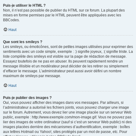
Puis-je utiliser le HTML ?
Non, il n’est pas possible de publier du HTML sur ce forum. La plupart des
mises en forme permises par le HTML peuvent être appliquées avec les
BBCodes.
Haut
Que sont les smileys ?
Les smileys, ou émoticônes, sont de petites images utilisées pour exprimer des
sentiments avec un code simple, exemple : :) signifie joyeux, :( signifie triste. La
liste complète des smileys est visible sur la page de rédaction de message.
Essayez toutefois de ne pas en abuser. Ils peuvent rapidement rendre un
message illisible et un modérateur peut décider de les retirer ou simplement
d’effacer le message. L’administrateur peut aussi avoir défini un nombre
maximum de smileys par message.
Haut
Puis-je publier des images ?
Oui, vous pouvez afficher des images dans vos messages. Par ailleurs, si
l’administrateur a autorisé les fichiers joints, vous pouvez charger une image
sur le forum. Autrement, vous devez lier une image placée sur un serveur Web
public, exemple : http://www.exemple.com/mon-image.gif. Vous ne pouvez pas
lier des images de votre ordinateur (sauf si c’est un serveur Web public) ni des
images placées derrière des mécanismes d’authentification, exemple : boîtes
aux lettres Hotmail ou Yahoo!, sites protégés par un mot de passe, etc. Pour