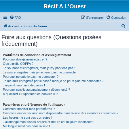
Récif A L'Ouest
FAQ
S’enregistrer
Connexion
R
Accueil
Index du forum
e
Foire aux questions (Questions posées
c
fréquemment)
h
e
Problèmes de connexion et d’enregistrement
Pourquoi dois-je m’enregistrer ?
r
Que signifie COPPA ?
c
Je souhaite m’enregistrer, mais je n’y parviens pas !
Je suis enregistré mais je ne peux pas me connecter !
h
Pourquoi ne puis-je pas me connecter ?
Je me suis enregistré par le passé mais je ne peux plus me connecter ?!
e
J’ai perdu mon mot de passe !
r
Pourquoi suis-je automatiquement déconnecté ?
À quoi sert « Supprimer les cookies » ?
Paramètres et préférences de l’utilisateur
Comment modifier mes paramètres ?
Comment empêcher mon nom d’apparaître dans la liste des membres connectés ?
Les heures ne sont pas correctes !
J’ai changé mon fuseau horaire et l’heure est toujours incorrecte !
Ma langue n’est pas dans la liste !