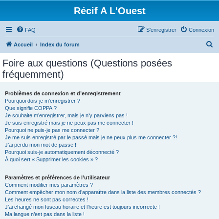
Récif A L'Ouest
FAQ
S’enregistrer
Connexion
R
Accueil
Index du forum
e
Foire aux questions (Questions posées
c
fréquemment)
h
e
Problèmes de connexion et d’enregistrement
Pourquoi dois-je m’enregistrer ?
r
Que signifie COPPA ?
c
Je souhaite m’enregistrer, mais je n’y parviens pas !
Je suis enregistré mais je ne peux pas me connecter !
h
Pourquoi ne puis-je pas me connecter ?
Je me suis enregistré par le passé mais je ne peux plus me connecter ?!
e
J’ai perdu mon mot de passe !
r
Pourquoi suis-je automatiquement déconnecté ?
À quoi sert « Supprimer les cookies » ?
Paramètres et préférences de l’utilisateur
Comment modifier mes paramètres ?
Comment empêcher mon nom d’apparaître dans la liste des membres connectés ?
Les heures ne sont pas correctes !
J’ai changé mon fuseau horaire et l’heure est toujours incorrecte !
Ma langue n’est pas dans la liste !