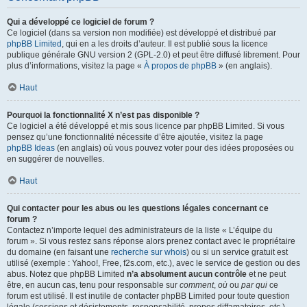
Qui a développé ce logiciel de forum ?
Ce logiciel (dans sa version non modifiée) est développé et distribué par
phpBB Limited
, qui en a les droits d’auteur. Il est publié sous la licence
publique générale GNU version 2 (GPL-2.0) et peut être diffusé librement. Pour
plus d’informations, visitez la page «
À propos de phpBB
» (en anglais).
Haut
Pourquoi la fonctionnalité X n’est pas disponible ?
Ce logiciel a été développé et mis sous licence par phpBB Limited. Si vous
pensez qu’une fonctionnalité nécessite d’être ajoutée, visitez la page
phpBB Ideas
(en anglais) où vous pouvez voter pour des idées proposées ou
en suggérer de nouvelles.
Haut
Qui contacter pour les abus ou les questions légales concernant ce
forum ?
Contactez n’importe lequel des administrateurs de la liste « L’équipe du
forum ». Si vous restez sans réponse alors prenez contact avec le propriétaire
du domaine (en faisant une
recherche sur whois
) ou si un service gratuit est
utilisé (exemple : Yahoo!, Free, f2s.com, etc.), avec le service de gestion ou des
abus. Notez que phpBB Limited
n’a absolument aucun contrôle
et ne peut
être, en aucun cas, tenu pour responsable sur
comment
,
où
ou
par qui
ce
forum est utilisé. Il est inutile de contacter phpBB Limited pour toute question