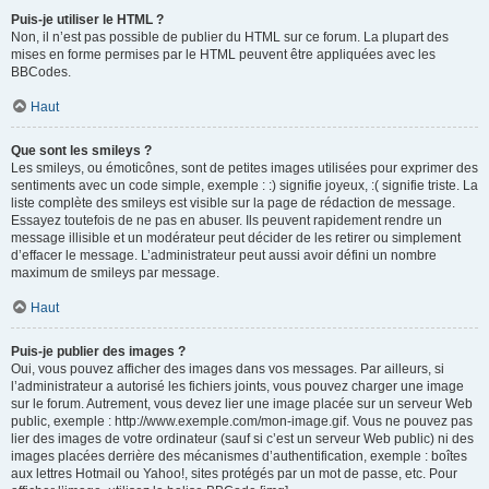
Puis-je utiliser le HTML ?
Non, il n’est pas possible de publier du HTML sur ce forum. La plupart des
mises en forme permises par le HTML peuvent être appliquées avec les
BBCodes.
Haut
Que sont les smileys ?
Les smileys, ou émoticônes, sont de petites images utilisées pour exprimer des
sentiments avec un code simple, exemple : :) signifie joyeux, :( signifie triste. La
liste complète des smileys est visible sur la page de rédaction de message.
Essayez toutefois de ne pas en abuser. Ils peuvent rapidement rendre un
message illisible et un modérateur peut décider de les retirer ou simplement
d’effacer le message. L’administrateur peut aussi avoir défini un nombre
maximum de smileys par message.
Haut
Puis-je publier des images ?
Oui, vous pouvez afficher des images dans vos messages. Par ailleurs, si
l’administrateur a autorisé les fichiers joints, vous pouvez charger une image
sur le forum. Autrement, vous devez lier une image placée sur un serveur Web
public, exemple : http://www.exemple.com/mon-image.gif. Vous ne pouvez pas
lier des images de votre ordinateur (sauf si c’est un serveur Web public) ni des
images placées derrière des mécanismes d’authentification, exemple : boîtes
aux lettres Hotmail ou Yahoo!, sites protégés par un mot de passe, etc. Pour