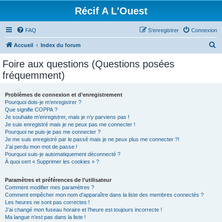
Récif A L'Ouest
FAQ
S’enregistrer
Connexion
R
Accueil
Index du forum
e
Foire aux questions (Questions posées
c
fréquemment)
h
e
Problèmes de connexion et d’enregistrement
Pourquoi dois-je m’enregistrer ?
r
Que signifie COPPA ?
c
Je souhaite m’enregistrer, mais je n’y parviens pas !
Je suis enregistré mais je ne peux pas me connecter !
h
Pourquoi ne puis-je pas me connecter ?
Je me suis enregistré par le passé mais je ne peux plus me connecter ?!
e
J’ai perdu mon mot de passe !
r
Pourquoi suis-je automatiquement déconnecté ?
À quoi sert « Supprimer les cookies » ?
Paramètres et préférences de l’utilisateur
Comment modifier mes paramètres ?
Comment empêcher mon nom d’apparaître dans la liste des membres connectés ?
Les heures ne sont pas correctes !
J’ai changé mon fuseau horaire et l’heure est toujours incorrecte !
Ma langue n’est pas dans la liste !