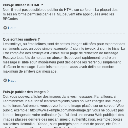
Puis-je utiliser le HTML ?
Non, il n’est pas possible de publier du HTML sur ce forum. La plupart des
mises en forme permises par le HTML peuvent être appliquées avec les
BBCodes.
Haut
Que sont les smileys ?
Les smileys, ou émoticônes, sont de petites images utilisées pour exprimer des
sentiments avec un code simple, exemple : :) signifie joyeux, :( signifie triste. La
liste complète des smileys est visible sur la page de rédaction de message.
Essayez toutefois de ne pas en abuser. Ils peuvent rapidement rendre un
message illisible et un modérateur peut décider de les retirer ou simplement
d’effacer le message. L’administrateur peut aussi avoir défini un nombre
maximum de smileys par message.
Haut
Puis-je publier des images ?
Oui, vous pouvez afficher des images dans vos messages. Par ailleurs, si
l’administrateur a autorisé les fichiers joints, vous pouvez charger une image
sur le forum. Autrement, vous devez lier une image placée sur un serveur Web
public, exemple : http://www.exemple.com/mon-image.gif. Vous ne pouvez pas
lier des images de votre ordinateur (sauf si c’est un serveur Web public) ni des
images placées derrière des mécanismes d’authentification, exemple : boîtes
aux lettres Hotmail ou Yahoo!, sites protégés par un mot de passe, etc. Pour