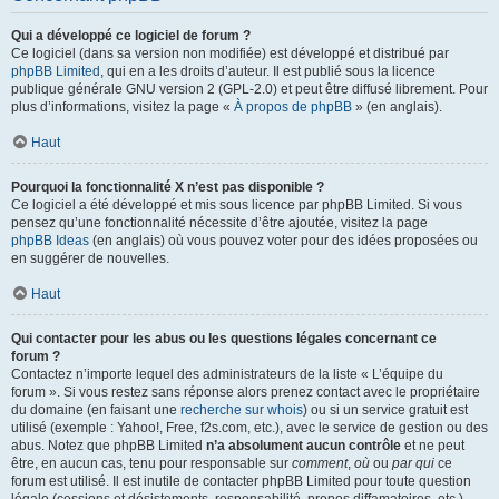
Qui a développé ce logiciel de forum ?
Ce logiciel (dans sa version non modifiée) est développé et distribué par
phpBB Limited
, qui en a les droits d’auteur. Il est publié sous la licence
publique générale GNU version 2 (GPL-2.0) et peut être diffusé librement. Pour
plus d’informations, visitez la page «
À propos de phpBB
» (en anglais).
Haut
Pourquoi la fonctionnalité X n’est pas disponible ?
Ce logiciel a été développé et mis sous licence par phpBB Limited. Si vous
pensez qu’une fonctionnalité nécessite d’être ajoutée, visitez la page
phpBB Ideas
(en anglais) où vous pouvez voter pour des idées proposées ou
en suggérer de nouvelles.
Haut
Qui contacter pour les abus ou les questions légales concernant ce
forum ?
Contactez n’importe lequel des administrateurs de la liste « L’équipe du
forum ». Si vous restez sans réponse alors prenez contact avec le propriétaire
du domaine (en faisant une
recherche sur whois
) ou si un service gratuit est
utilisé (exemple : Yahoo!, Free, f2s.com, etc.), avec le service de gestion ou des
abus. Notez que phpBB Limited
n’a absolument aucun contrôle
et ne peut
être, en aucun cas, tenu pour responsable sur
comment
,
où
ou
par qui
ce
forum est utilisé. Il est inutile de contacter phpBB Limited pour toute question