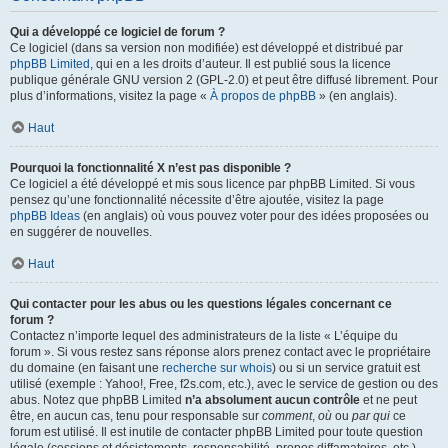
Qui a développé ce logiciel de forum ?
Ce logiciel (dans sa version non modifiée) est développé et distribué par
phpBB Limited
, qui en a les droits d’auteur. Il est publié sous la licence
publique générale GNU version 2 (GPL-2.0) et peut être diffusé librement. Pour
plus d’informations, visitez la page «
À propos de phpBB
» (en anglais).
Haut
Pourquoi la fonctionnalité X n’est pas disponible ?
Ce logiciel a été développé et mis sous licence par phpBB Limited. Si vous
pensez qu’une fonctionnalité nécessite d’être ajoutée, visitez la page
phpBB Ideas
(en anglais) où vous pouvez voter pour des idées proposées ou
en suggérer de nouvelles.
Haut
Qui contacter pour les abus ou les questions légales concernant ce
forum ?
Contactez n’importe lequel des administrateurs de la liste « L’équipe du
forum ». Si vous restez sans réponse alors prenez contact avec le propriétaire
du domaine (en faisant une
recherche sur whois
) ou si un service gratuit est
utilisé (exemple : Yahoo!, Free, f2s.com, etc.), avec le service de gestion ou des
abus. Notez que phpBB Limited
n’a absolument aucun contrôle
et ne peut
être, en aucun cas, tenu pour responsable sur
comment
,
où
ou
par qui
ce
forum est utilisé. Il est inutile de contacter phpBB Limited pour toute question