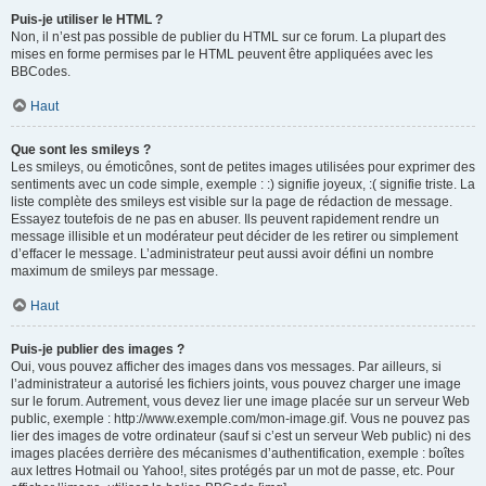
Puis-je utiliser le HTML ?
Non, il n’est pas possible de publier du HTML sur ce forum. La plupart des
mises en forme permises par le HTML peuvent être appliquées avec les
BBCodes.
Haut
Que sont les smileys ?
Les smileys, ou émoticônes, sont de petites images utilisées pour exprimer des
sentiments avec un code simple, exemple : :) signifie joyeux, :( signifie triste. La
liste complète des smileys est visible sur la page de rédaction de message.
Essayez toutefois de ne pas en abuser. Ils peuvent rapidement rendre un
message illisible et un modérateur peut décider de les retirer ou simplement
d’effacer le message. L’administrateur peut aussi avoir défini un nombre
maximum de smileys par message.
Haut
Puis-je publier des images ?
Oui, vous pouvez afficher des images dans vos messages. Par ailleurs, si
l’administrateur a autorisé les fichiers joints, vous pouvez charger une image
sur le forum. Autrement, vous devez lier une image placée sur un serveur Web
public, exemple : http://www.exemple.com/mon-image.gif. Vous ne pouvez pas
lier des images de votre ordinateur (sauf si c’est un serveur Web public) ni des
images placées derrière des mécanismes d’authentification, exemple : boîtes
aux lettres Hotmail ou Yahoo!, sites protégés par un mot de passe, etc. Pour