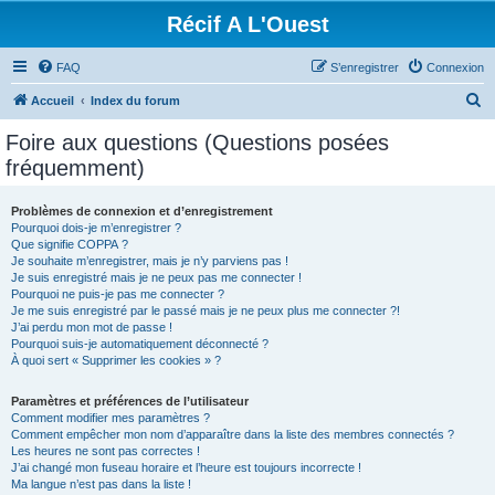
Récif A L'Ouest
FAQ
S’enregistrer
Connexion
R
Accueil
Index du forum
e
Foire aux questions (Questions posées
c
fréquemment)
h
e
Problèmes de connexion et d’enregistrement
Pourquoi dois-je m’enregistrer ?
r
Que signifie COPPA ?
c
Je souhaite m’enregistrer, mais je n’y parviens pas !
Je suis enregistré mais je ne peux pas me connecter !
h
Pourquoi ne puis-je pas me connecter ?
Je me suis enregistré par le passé mais je ne peux plus me connecter ?!
e
J’ai perdu mon mot de passe !
r
Pourquoi suis-je automatiquement déconnecté ?
À quoi sert « Supprimer les cookies » ?
Paramètres et préférences de l’utilisateur
Comment modifier mes paramètres ?
Comment empêcher mon nom d’apparaître dans la liste des membres connectés ?
Les heures ne sont pas correctes !
J’ai changé mon fuseau horaire et l’heure est toujours incorrecte !
Ma langue n’est pas dans la liste !