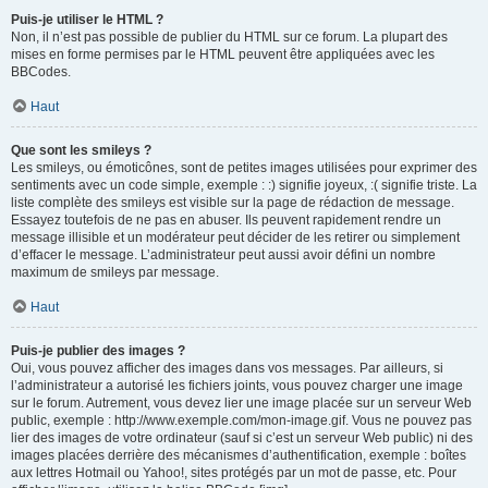
Puis-je utiliser le HTML ?
Non, il n’est pas possible de publier du HTML sur ce forum. La plupart des
mises en forme permises par le HTML peuvent être appliquées avec les
BBCodes.
Haut
Que sont les smileys ?
Les smileys, ou émoticônes, sont de petites images utilisées pour exprimer des
sentiments avec un code simple, exemple : :) signifie joyeux, :( signifie triste. La
liste complète des smileys est visible sur la page de rédaction de message.
Essayez toutefois de ne pas en abuser. Ils peuvent rapidement rendre un
message illisible et un modérateur peut décider de les retirer ou simplement
d’effacer le message. L’administrateur peut aussi avoir défini un nombre
maximum de smileys par message.
Haut
Puis-je publier des images ?
Oui, vous pouvez afficher des images dans vos messages. Par ailleurs, si
l’administrateur a autorisé les fichiers joints, vous pouvez charger une image
sur le forum. Autrement, vous devez lier une image placée sur un serveur Web
public, exemple : http://www.exemple.com/mon-image.gif. Vous ne pouvez pas
lier des images de votre ordinateur (sauf si c’est un serveur Web public) ni des
images placées derrière des mécanismes d’authentification, exemple : boîtes
aux lettres Hotmail ou Yahoo!, sites protégés par un mot de passe, etc. Pour