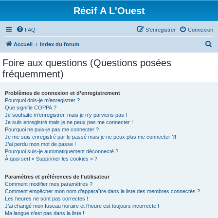
Récif A L'Ouest
FAQ
S’enregistrer
Connexion
R
Accueil
Index du forum
e
Foire aux questions (Questions posées
c
fréquemment)
h
e
Problèmes de connexion et d’enregistrement
Pourquoi dois-je m’enregistrer ?
r
Que signifie COPPA ?
c
Je souhaite m’enregistrer, mais je n’y parviens pas !
Je suis enregistré mais je ne peux pas me connecter !
h
Pourquoi ne puis-je pas me connecter ?
Je me suis enregistré par le passé mais je ne peux plus me connecter ?!
e
J’ai perdu mon mot de passe !
r
Pourquoi suis-je automatiquement déconnecté ?
À quoi sert « Supprimer les cookies » ?
Paramètres et préférences de l’utilisateur
Comment modifier mes paramètres ?
Comment empêcher mon nom d’apparaître dans la liste des membres connectés ?
Les heures ne sont pas correctes !
J’ai changé mon fuseau horaire et l’heure est toujours incorrecte !
Ma langue n’est pas dans la liste !