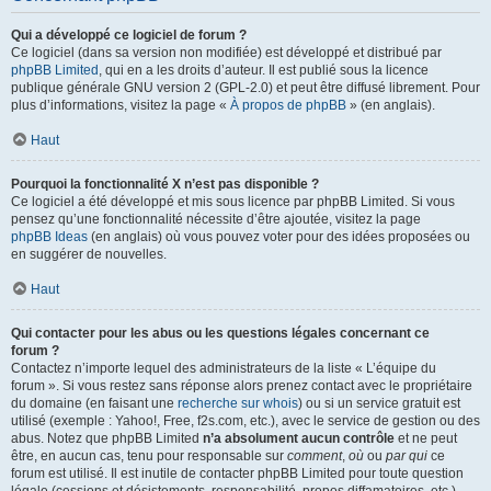
Qui a développé ce logiciel de forum ?
Ce logiciel (dans sa version non modifiée) est développé et distribué par
phpBB Limited
, qui en a les droits d’auteur. Il est publié sous la licence
publique générale GNU version 2 (GPL-2.0) et peut être diffusé librement. Pour
plus d’informations, visitez la page «
À propos de phpBB
» (en anglais).
Haut
Pourquoi la fonctionnalité X n’est pas disponible ?
Ce logiciel a été développé et mis sous licence par phpBB Limited. Si vous
pensez qu’une fonctionnalité nécessite d’être ajoutée, visitez la page
phpBB Ideas
(en anglais) où vous pouvez voter pour des idées proposées ou
en suggérer de nouvelles.
Haut
Qui contacter pour les abus ou les questions légales concernant ce
forum ?
Contactez n’importe lequel des administrateurs de la liste « L’équipe du
forum ». Si vous restez sans réponse alors prenez contact avec le propriétaire
du domaine (en faisant une
recherche sur whois
) ou si un service gratuit est
utilisé (exemple : Yahoo!, Free, f2s.com, etc.), avec le service de gestion ou des
abus. Notez que phpBB Limited
n’a absolument aucun contrôle
et ne peut
être, en aucun cas, tenu pour responsable sur
comment
,
où
ou
par qui
ce
forum est utilisé. Il est inutile de contacter phpBB Limited pour toute question