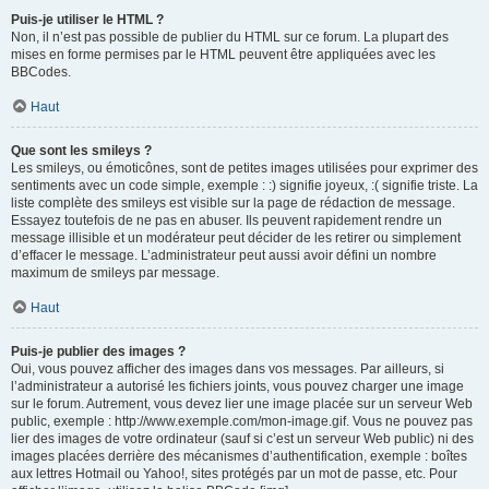
Puis-je utiliser le HTML ?
Non, il n’est pas possible de publier du HTML sur ce forum. La plupart des
mises en forme permises par le HTML peuvent être appliquées avec les
BBCodes.
Haut
Que sont les smileys ?
Les smileys, ou émoticônes, sont de petites images utilisées pour exprimer des
sentiments avec un code simple, exemple : :) signifie joyeux, :( signifie triste. La
liste complète des smileys est visible sur la page de rédaction de message.
Essayez toutefois de ne pas en abuser. Ils peuvent rapidement rendre un
message illisible et un modérateur peut décider de les retirer ou simplement
d’effacer le message. L’administrateur peut aussi avoir défini un nombre
maximum de smileys par message.
Haut
Puis-je publier des images ?
Oui, vous pouvez afficher des images dans vos messages. Par ailleurs, si
l’administrateur a autorisé les fichiers joints, vous pouvez charger une image
sur le forum. Autrement, vous devez lier une image placée sur un serveur Web
public, exemple : http://www.exemple.com/mon-image.gif. Vous ne pouvez pas
lier des images de votre ordinateur (sauf si c’est un serveur Web public) ni des
images placées derrière des mécanismes d’authentification, exemple : boîtes
aux lettres Hotmail ou Yahoo!, sites protégés par un mot de passe, etc. Pour