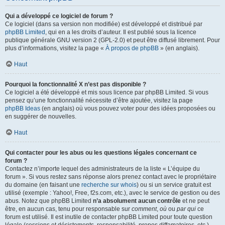
Qui a développé ce logiciel de forum ?
Ce logiciel (dans sa version non modifiée) est développé et distribué par
phpBB Limited
, qui en a les droits d’auteur. Il est publié sous la licence
publique générale GNU version 2 (GPL-2.0) et peut être diffusé librement. Pour
plus d’informations, visitez la page «
À propos de phpBB
» (en anglais).
Haut
Pourquoi la fonctionnalité X n’est pas disponible ?
Ce logiciel a été développé et mis sous licence par phpBB Limited. Si vous
pensez qu’une fonctionnalité nécessite d’être ajoutée, visitez la page
phpBB Ideas
(en anglais) où vous pouvez voter pour des idées proposées ou
en suggérer de nouvelles.
Haut
Qui contacter pour les abus ou les questions légales concernant ce
forum ?
Contactez n’importe lequel des administrateurs de la liste « L’équipe du
forum ». Si vous restez sans réponse alors prenez contact avec le propriétaire
du domaine (en faisant une
recherche sur whois
) ou si un service gratuit est
utilisé (exemple : Yahoo!, Free, f2s.com, etc.), avec le service de gestion ou des
abus. Notez que phpBB Limited
n’a absolument aucun contrôle
et ne peut
être, en aucun cas, tenu pour responsable sur
comment
,
où
ou
par qui
ce
forum est utilisé. Il est inutile de contacter phpBB Limited pour toute question