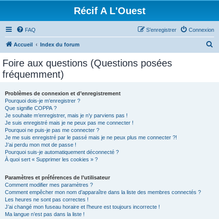
Récif A L'Ouest
FAQ
S’enregistrer
Connexion
R
Accueil
Index du forum
e
Foire aux questions (Questions posées
c
fréquemment)
h
e
Problèmes de connexion et d’enregistrement
Pourquoi dois-je m’enregistrer ?
r
Que signifie COPPA ?
c
Je souhaite m’enregistrer, mais je n’y parviens pas !
Je suis enregistré mais je ne peux pas me connecter !
h
Pourquoi ne puis-je pas me connecter ?
Je me suis enregistré par le passé mais je ne peux plus me connecter ?!
e
J’ai perdu mon mot de passe !
r
Pourquoi suis-je automatiquement déconnecté ?
À quoi sert « Supprimer les cookies » ?
Paramètres et préférences de l’utilisateur
Comment modifier mes paramètres ?
Comment empêcher mon nom d’apparaître dans la liste des membres connectés ?
Les heures ne sont pas correctes !
J’ai changé mon fuseau horaire et l’heure est toujours incorrecte !
Ma langue n’est pas dans la liste !