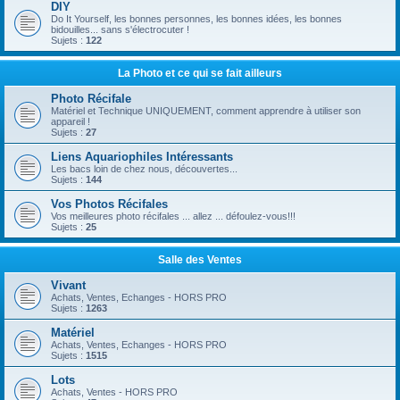
DIY
Do It Yourself, les bonnes personnes, les bonnes idées, les bonnes
bidouilles... sans s'électrocuter !
Sujets :
122
La Photo et ce qui se fait ailleurs
Photo Récifale
Matériel et Technique UNIQUEMENT, comment apprendre à utiliser son
appareil !
Sujets :
27
Liens Aquariophiles Intéressants
Les bacs loin de chez nous, découvertes...
Sujets :
144
Vos Photos Récifales
Vos meilleures photo récifales ... allez ... défoulez-vous!!!
Sujets :
25
Salle des Ventes
Vivant
Achats, Ventes, Echanges - HORS PRO
Sujets :
1263
Matériel
Achats, Ventes, Echanges - HORS PRO
Sujets :
1515
Lots
Achats, Ventes - HORS PRO