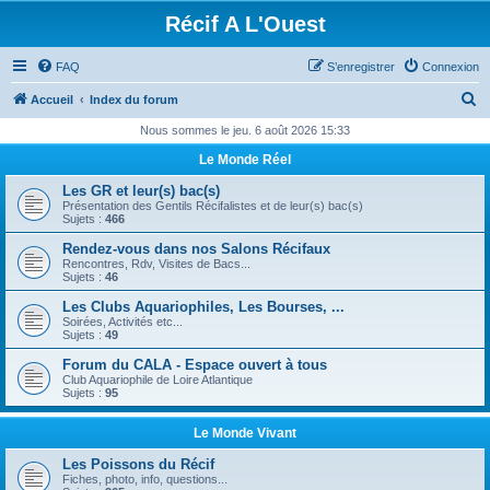
Récif A L'Ouest
FAQ
S’enregistrer
Connexion
R
Accueil
Index du forum
e
Nous sommes le jeu. 6 août 2026 15:33
c
Le Monde Réel
h
Les GR et leur(s) bac(s)
e
Présentation des Gentils Récifalistes et de leur(s) bac(s)
Sujets :
466
r
Rendez-vous dans nos Salons Récifaux
c
Rencontres, Rdv, Visites de Bacs...
Sujets :
46
h
Les Clubs Aquariophiles, Les Bourses, ...
e
Soirées, Activités etc...
Sujets :
49
r
Forum du CALA - Espace ouvert à tous
Club Aquariophile de Loire Atlantique
Sujets :
95
Le Monde Vivant
Les Poissons du Récif
Fiches, photo, info, questions...