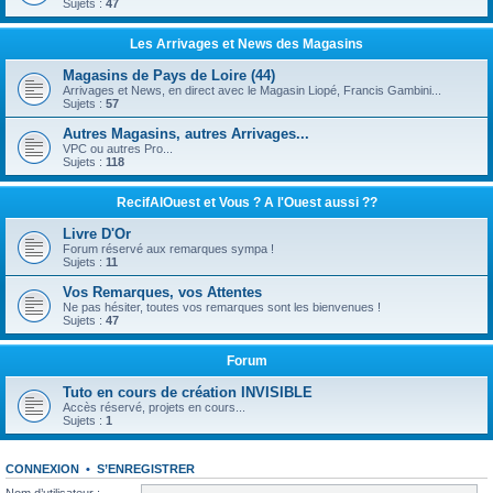
Sujets :
47
Les Arrivages et News des Magasins
Magasins de Pays de Loire (44)
Arrivages et News, en direct avec le Magasin Liopé, Francis Gambini...
Sujets :
57
Autres Magasins, autres Arrivages...
VPC ou autres Pro...
Sujets :
118
RecifAlOuest et Vous ? A l'Ouest aussi ??
Livre D'Or
Forum réservé aux remarques sympa !
Sujets :
11
Vos Remarques, vos Attentes
Ne pas hésiter, toutes vos remarques sont les bienvenues !
Sujets :
47
Forum
Tuto en cours de création INVISIBLE
Accès réservé, projets en cours...
Sujets :
1
CONNEXION
•
S’ENREGISTRER
Nom d’utilisateur :