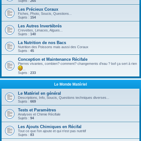
Sujets :
265
Les Précieux Coraux
Fiches, Photo, Soucis, Questions...
Sujets :
154
Les Autres Invertébrés
Crevettes, Limaces, Algues...
Sujets :
140
La Nutrition de nos Bacs
Nutrition des Poissons mais aussi des Coraux
Sujets :
45
Conception et Maintenance Récifale
Pierres vivantes, combien? comment? changements d'eau ? bof ça sert à rien
...
Sujets :
233
Le Monde Matériel
Le Matériel en général
Descriptions, Info, Soucis, Questions techniques diverses...
Sujets :
669
Tests et Paramètres
Analyses et Chimie Récifale
Sujets :
94
Les Ajouts Chimiques en Récifal
Tout ce que l'on ajoute et qui n'est pas nutritif
Sujets :
83