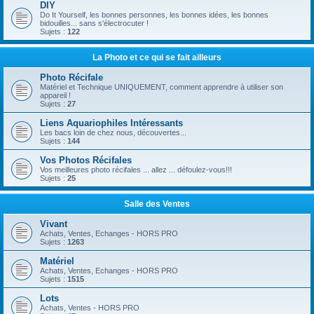
DIY
Do It Yourself, les bonnes personnes, les bonnes idées, les bonnes
bidouilles... sans s'électrocuter !
Sujets :
122
La Photo et ce qui se fait ailleurs
Photo Récifale
Matériel et Technique UNIQUEMENT, comment apprendre à utiliser son
appareil !
Sujets :
27
Liens Aquariophiles Intéressants
Les bacs loin de chez nous, découvertes...
Sujets :
144
Vos Photos Récifales
Vos meilleures photo récifales ... allez ... défoulez-vous!!!
Sujets :
25
Salle des Ventes
Vivant
Achats, Ventes, Echanges - HORS PRO
Sujets :
1263
Matériel
Achats, Ventes, Echanges - HORS PRO
Sujets :
1515
Lots
Achats, Ventes - HORS PRO