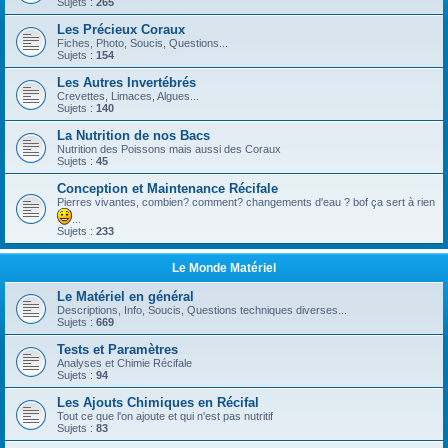
Sujets :
265
Les Précieux Coraux
Fiches, Photo, Soucis, Questions...
Sujets :
154
Les Autres Invertébrés
Crevettes, Limaces, Algues...
Sujets :
140
La Nutrition de nos Bacs
Nutrition des Poissons mais aussi des Coraux
Sujets :
45
Conception et Maintenance Récifale
Pierres vivantes, combien? comment? changements d'eau ? bof ça sert à rien
...
Sujets :
233
Le Monde Matériel
Le Matériel en général
Descriptions, Info, Soucis, Questions techniques diverses...
Sujets :
669
Tests et Paramètres
Analyses et Chimie Récifale
Sujets :
94
Les Ajouts Chimiques en Récifal
Tout ce que l'on ajoute et qui n'est pas nutritif
Sujets :
83