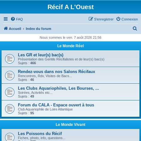
Récif A L'Ouest
FAQ
S’enregistrer
Connexion
R
Accueil
Index du forum
e
Nous sommes le ven. 7 août 2026 21:56
c
Le Monde Réel
h
Les GR et leur(s) bac(s)
e
Présentation des Gentils Récifalistes et de leur(s) bac(s)
Sujets :
466
r
Rendez-vous dans nos Salons Récifaux
c
Rencontres, Rdv, Visites de Bacs...
Sujets :
46
h
Les Clubs Aquariophiles, Les Bourses, ...
e
Soirées, Activités etc...
Sujets :
49
r
Forum du CALA - Espace ouvert à tous
Club Aquariophile de Loire Atlantique
Sujets :
95
Le Monde Vivant
Les Poissons du Récif
Fiches, photo, info, questions...