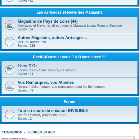
Sujets :
47
Les Arrivages et News des Magasins
Magasins de Pays de Loire (44)
Arrivages et News, en direct avec le Magasin Liopé, Francis Gambini...
Sujets :
57
Autres Magasins, autres Arrivages...
VPC ou autres Pro...
Sujets :
118
RecifAlOuest et Vous ? A l'Ouest aussi ??
Livre D'Or
Forum réservé aux remarques sympa !
Sujets :
11
Vos Remarques, vos Attentes
Ne pas hésiter, toutes vos remarques sont les bienvenues !
Sujets :
47
Forum
Tuto en cours de création INVISIBLE
Accès réservé, projets en cours...
Sujets :
1
CONNEXION
•
S’ENREGISTRER
Nom d’utilisateur :