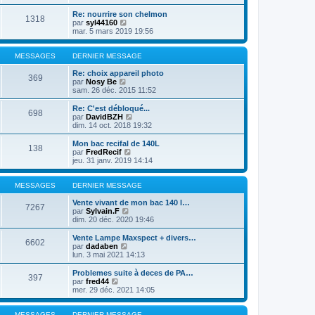
i
a
d
i
e
g
e
r
Re: nourrire son chelmon
r
e
1318
r
l
V
par
syl44160
m
n
e
o
mar. 5 mars 2019 19:56
e
i
d
i
s
e
e
r
s
r
r
l
MESSAGES
DERNIER MESSAGE
a
m
n
e
g
e
i
d
Re: choix appareil photo
e
369
s
e
V
e
par
Nosy Be
s
r
o
r
sam. 26 déc. 2015 11:52
a
m
i
n
g
e
r
i
Re: C'est débloqué...
e
698
s
l
e
V
par
DavidBZH
s
e
r
o
dim. 14 oct. 2018 19:32
a
d
m
i
g
e
e
r
Mon bac recifal de 140L
e
138
r
s
l
V
par
FredRecif
n
s
e
o
jeu. 31 janv. 2019 14:14
i
a
d
i
e
g
e
r
r
e
r
l
MESSAGES
DERNIER MESSAGE
m
n
e
e
i
d
Vente vivant de mon bac 140 l…
7267
s
e
V
e
par
Sylvain.F
s
r
o
r
dim. 20 déc. 2020 19:46
a
m
i
n
g
e
r
i
Vente Lampe Maxspect + divers…
e
6602
s
l
e
V
par
dadaben
s
e
r
o
lun. 3 mai 2021 14:13
a
d
m
i
g
e
e
r
Problemes suite à deces de PA…
e
397
r
s
l
V
par
fred44
n
s
e
o
mer. 29 déc. 2021 14:05
i
a
d
i
e
g
e
r
r
e
r
l
MESSAGES
DERNIER MESSAGE