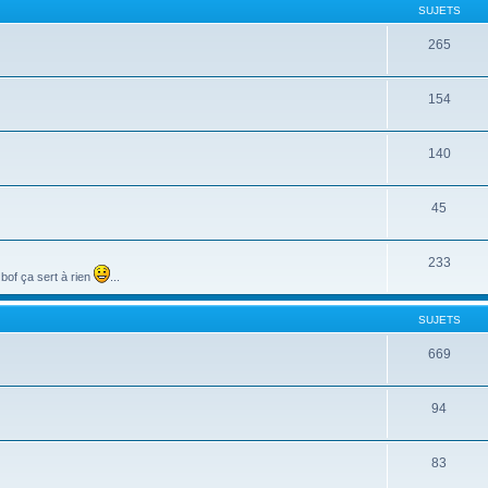
SUJETS
265
154
140
45
233
of ça sert à rien
...
SUJETS
669
94
83