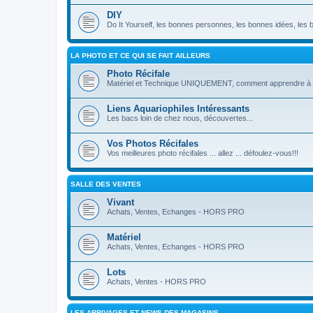
DIY
Do It Yourself, les bonnes personnes, les bonnes idées, les bo
LA PHOTO ET CE QUI SE FAIT AILLEURS
Photo Récifale
Matériel et Technique UNIQUEMENT, comment apprendre à uti
Liens Aquariophiles Intéressants
Les bacs loin de chez nous, découvertes...
Vos Photos Récifales
Vos meilleures photo récifales ... allez ... défoulez-vous!!!
SALLE DES VENTES
Vivant
Achats, Ventes, Echanges - HORS PRO
Matériel
Achats, Ventes, Echanges - HORS PRO
Lots
Achats, Ventes - HORS PRO
LES ARRIVAGES ET NEWS DES MAGASINS