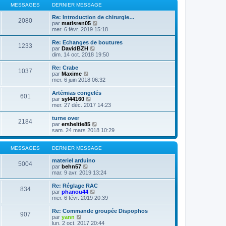
s
r
r
l
MESSAGES
DERNIER MESSAGE
a
m
n
e
g
e
i
d
Re: Introduction de chirurgie…
e
2080
s
e
e
V
par
matisren05
s
r
r
o
mer. 6 févr. 2019 15:18
a
m
n
i
g
e
i
r
Re: Echanges de boutures
e
1233
s
e
l
V
par
DavidBZH
s
r
e
o
dim. 14 oct. 2018 19:50
a
m
d
i
g
e
e
r
Re: Crabe
e
1037
s
r
l
V
par
Maxime
s
n
e
o
mer. 6 juin 2018 06:32
a
i
d
i
g
e
e
r
Artémias congelés
e
r
601
r
l
V
par
syl44160
m
n
e
o
mer. 27 déc. 2017 14:23
e
i
d
i
s
e
e
r
turne over
s
r
2184
r
l
V
par
ersheltie85
a
m
n
e
o
sam. 24 mars 2018 10:29
g
e
i
d
i
e
s
e
e
r
s
r
r
l
MESSAGES
DERNIER MESSAGE
a
m
n
e
g
e
i
d
materiel arduino
e
5004
s
e
V
e
par
behn57
s
r
o
r
mar. 9 avr. 2019 13:24
a
m
i
n
g
e
r
i
Re: Réglage RAC
e
834
s
l
e
V
par
phanou44
s
e
r
o
mer. 6 févr. 2019 20:39
a
d
m
i
g
e
e
r
Re: Commande groupée Dispophos
e
907
r
s
l
V
par
yann
n
s
e
o
lun. 2 oct. 2017 20:44