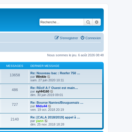
Rechercher
Recherche avancé
S’enregistrer
Connexion
Nous sommes le jeu. 6 août 2026 08:48
MESSAGES
DERNIER MESSAGE
Re: Nouveau bac : Reefer 750 …
13658
V
par
Winkle
o
sam. 27 juin 2020 10:11
i
r
Re: Récif A l' Ouest est main…
486
l
V
par
syl44160
e
o
dim. 30 juin 2019 09:01
d
i
e
r
Re: Bourse Nantes/Bouguenais …
727
r
l
V
par
Midu44
n
e
o
ven. 19 oct. 2018 20:19
i
d
i
e
e
r
Re: [CALA 2018/2019] appel à …
r
2140
r
l
V
par
yann
m
n
e
o
dim. 25 nov. 2018 18:28
e
i
d
i
s
e
e
r