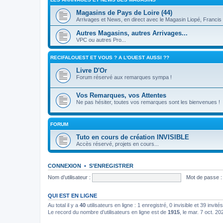
Magasins de Pays de Loire (44)
Arrivages et News, en direct avec le Magasin Liopé, Francis 
Autres Magasins, autres Arrivages...
VPC ou autres Pro...
RECIFALOUEST ET VOUS ? A L'OUEST AUSSI ??
Livre D'Or
Forum réservé aux remarques sympa !
Vos Remarques, vos Attentes
Ne pas hésiter, toutes vos remarques sont les bienvenues !
FORUM
Tuto en cours de création INVISIBLE
Accès réservé, projets en cours...
CONNEXION
•
S’ENREGISTRER
Nom d’utilisateur :
Mot de passe :
QUI EST EN LIGNE
Au total il y a
40
utilisateurs en ligne : 1 enregistré, 0 invisible et 39 invi
Le record du nombre d’utilisateurs en ligne est de
1915
, le mar. 7 oct. 2