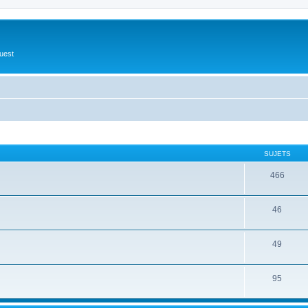
Ouest
SUJETS
466
46
49
95