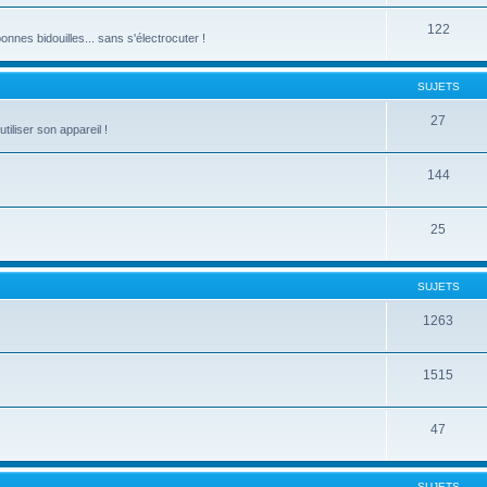
122
nnes bidouilles... sans s'électrocuter !
SUJETS
27
liser son appareil !
144
25
SUJETS
1263
1515
47
SUJETS