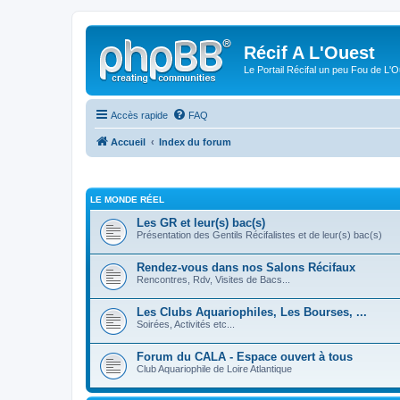
Récif A L'Ouest
Le Portail Récifal un peu Fou de L'
Accès rapide
FAQ
Accueil
Index du forum
LE MONDE RÉEL
Les GR et leur(s) bac(s)
Présentation des Gentils Récifalistes et de leur(s) bac(s)
Rendez-vous dans nos Salons Récifaux
Rencontres, Rdv, Visites de Bacs...
Les Clubs Aquariophiles, Les Bourses, ...
Soirées, Activités etc...
Forum du CALA - Espace ouvert à tous
Club Aquariophile de Loire Atlantique