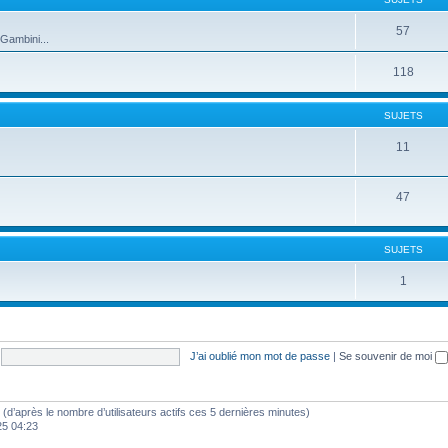
57
Gambini...
118
SUJETS
11
47
SUJETS
1
J’ai oublié mon mot de passe
|
Se souvenir de moi
tés (d’après le nombre d’utilisateurs actifs ces 5 dernières minutes)
025 04:23