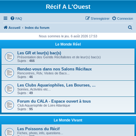
Récif A L'Ouest
FAQ
S’enregistrer
Connexion
R
Accueil
Index du forum
e
Nous sommes le jeu. 6 août 2026 17:53
c
Le Monde Réel
h
Les GR et leur(s) bac(s)
e
Présentation des Gentils Récifalistes et de leur(s) bac(s)
Sujets :
466
r
Rendez-vous dans nos Salons Récifaux
c
Rencontres, Rdv, Visites de Bacs...
Sujets :
46
h
Les Clubs Aquariophiles, Les Bourses, ...
e
Soirées, Activités etc...
Sujets :
49
r
Forum du CALA - Espace ouvert à tous
Club Aquariophile de Loire Atlantique
Sujets :
95
Le Monde Vivant
Les Poissons du Récif
Fiches, photo, info, questions...