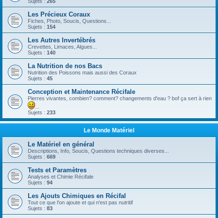
Sujets :
265
Les Précieux Coraux
Fiches, Photo, Soucis, Questions...
Sujets :
154
Les Autres Invertébrés
Crevettes, Limaces, Algues...
Sujets :
140
La Nutrition de nos Bacs
Nutrition des Poissons mais aussi des Coraux
Sujets :
45
Conception et Maintenance Récifale
Pierres vivantes, combien? comment? changements d'eau ? bof ça sert à rien
...
Sujets :
233
Le Monde Matériel
Le Matériel en général
Descriptions, Info, Soucis, Questions techniques diverses...
Sujets :
669
Tests et Paramètres
Analyses et Chimie Récifale
Sujets :
94
Les Ajouts Chimiques en Récifal
Tout ce que l'on ajoute et qui n'est pas nutritif
Sujets :
83