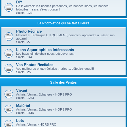
DIY
Do It Yourself, les bonnes personnes, les bonnes idées, les bonnes
bidouilles... sans s'électrocuter !
Sujets :
122
La Photo et ce qui se fait ailleurs
Photo Récifale
Matériel et Technique UNIQUEMENT, comment apprendre à utiliser son
appareil !
Sujets :
27
Liens Aquariophiles Intéressants
Les bacs loin de chez nous, découvertes...
Sujets :
144
Vos Photos Récifales
Vos meilleures photo récifales ... allez ... défoulez-vous!!!
Sujets :
25
Salle des Ventes
Vivant
Achats, Ventes, Echanges - HORS PRO
Sujets :
1263
Matériel
Achats, Ventes, Echanges - HORS PRO
Sujets :
1515
Lots
Achats, Ventes - HORS PRO