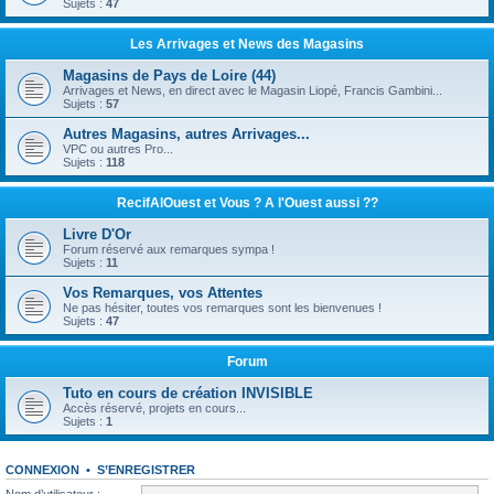
Sujets :
47
Les Arrivages et News des Magasins
Magasins de Pays de Loire (44)
Arrivages et News, en direct avec le Magasin Liopé, Francis Gambini...
Sujets :
57
Autres Magasins, autres Arrivages...
VPC ou autres Pro...
Sujets :
118
RecifAlOuest et Vous ? A l'Ouest aussi ??
Livre D'Or
Forum réservé aux remarques sympa !
Sujets :
11
Vos Remarques, vos Attentes
Ne pas hésiter, toutes vos remarques sont les bienvenues !
Sujets :
47
Forum
Tuto en cours de création INVISIBLE
Accès réservé, projets en cours...
Sujets :
1
CONNEXION
•
S’ENREGISTRER
Nom d’utilisateur :