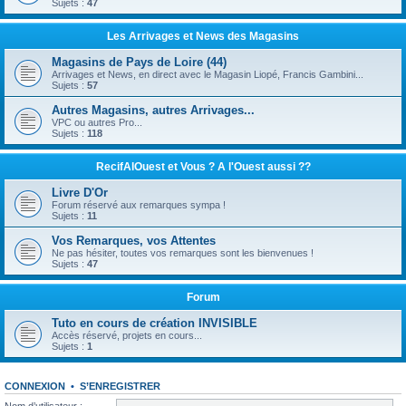
Sujets :
47
Les Arrivages et News des Magasins
Magasins de Pays de Loire (44)
Arrivages et News, en direct avec le Magasin Liopé, Francis Gambini...
Sujets :
57
Autres Magasins, autres Arrivages...
VPC ou autres Pro...
Sujets :
118
RecifAlOuest et Vous ? A l'Ouest aussi ??
Livre D'Or
Forum réservé aux remarques sympa !
Sujets :
11
Vos Remarques, vos Attentes
Ne pas hésiter, toutes vos remarques sont les bienvenues !
Sujets :
47
Forum
Tuto en cours de création INVISIBLE
Accès réservé, projets en cours...
Sujets :
1
CONNEXION
•
S’ENREGISTRER
Nom d’utilisateur :