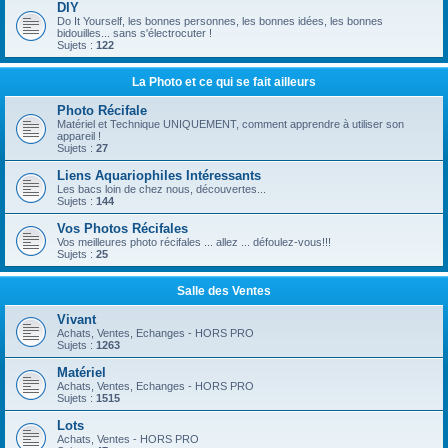
DIY
Do It Yourself, les bonnes personnes, les bonnes idées, les bonnes
bidouilles... sans s'électrocuter !
Sujets :
122
La Photo et ce qui se fait ailleurs
Photo Récifale
Matériel et Technique UNIQUEMENT, comment apprendre à utiliser son
appareil !
Sujets :
27
Liens Aquariophiles Intéressants
Les bacs loin de chez nous, découvertes...
Sujets :
144
Vos Photos Récifales
Vos meilleures photo récifales ... allez ... défoulez-vous!!!
Sujets :
25
Salle des Ventes
Vivant
Achats, Ventes, Echanges - HORS PRO
Sujets :
1263
Matériel
Achats, Ventes, Echanges - HORS PRO
Sujets :
1515
Lots
Achats, Ventes - HORS PRO