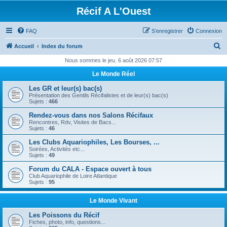
Récif A L'Ouest
FAQ
S’enregistrer
Connexion
R
Accueil
Index du forum
e
Nous sommes le jeu. 6 août 2026 07:57
c
Le Monde Réel
h
Les GR et leur(s) bac(s)
e
Présentation des Gentils Récifalistes et de leur(s) bac(s)
Sujets :
466
r
Rendez-vous dans nos Salons Récifaux
c
Rencontres, Rdv, Visites de Bacs...
Sujets :
46
h
Les Clubs Aquariophiles, Les Bourses, ...
e
Soirées, Activités etc...
Sujets :
49
r
Forum du CALA - Espace ouvert à tous
Club Aquariophile de Loire Atlantique
Sujets :
95
Le Monde Vivant
Les Poissons du Récif
Fiches, photo, info, questions...