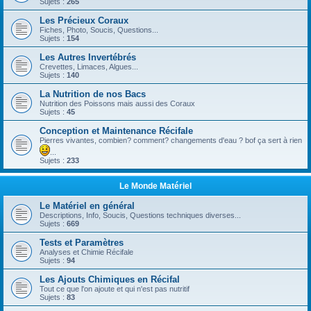
Sujets :
265
Les Précieux Coraux
Fiches, Photo, Soucis, Questions...
Sujets :
154
Les Autres Invertébrés
Crevettes, Limaces, Algues...
Sujets :
140
La Nutrition de nos Bacs
Nutrition des Poissons mais aussi des Coraux
Sujets :
45
Conception et Maintenance Récifale
Pierres vivantes, combien? comment? changements d'eau ? bof ça sert à rien
...
Sujets :
233
Le Monde Matériel
Le Matériel en général
Descriptions, Info, Soucis, Questions techniques diverses...
Sujets :
669
Tests et Paramètres
Analyses et Chimie Récifale
Sujets :
94
Les Ajouts Chimiques en Récifal
Tout ce que l'on ajoute et qui n'est pas nutritif
Sujets :
83