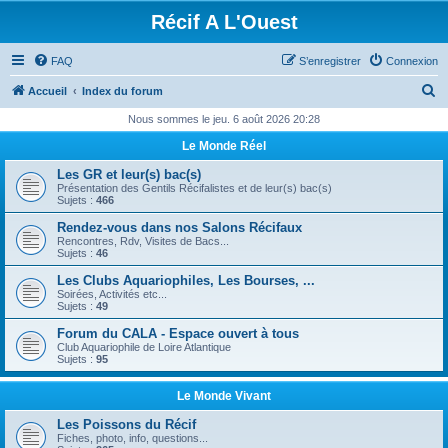
Récif A L'Ouest
FAQ
S’enregistrer
Connexion
R
Accueil
Index du forum
e
Nous sommes le jeu. 6 août 2026 20:28
c
Le Monde Réel
h
Les GR et leur(s) bac(s)
e
Présentation des Gentils Récifalistes et de leur(s) bac(s)
Sujets :
466
r
Rendez-vous dans nos Salons Récifaux
c
Rencontres, Rdv, Visites de Bacs...
Sujets :
46
h
Les Clubs Aquariophiles, Les Bourses, ...
e
Soirées, Activités etc...
Sujets :
49
r
Forum du CALA - Espace ouvert à tous
Club Aquariophile de Loire Atlantique
Sujets :
95
Le Monde Vivant
Les Poissons du Récif
Fiches, photo, info, questions...