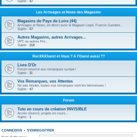
Sujets :
47
Les Arrivages et News des Magasins
Magasins de Pays de Loire (44)
Arrivages et News, en direct avec le Magasin Liopé, Francis Gambini...
Sujets :
57
Autres Magasins, autres Arrivages...
VPC ou autres Pro...
Sujets :
118
RecifAlOuest et Vous ? A l'Ouest aussi ??
Livre D'Or
Forum réservé aux remarques sympa !
Sujets :
11
Vos Remarques, vos Attentes
Ne pas hésiter, toutes vos remarques sont les bienvenues !
Sujets :
47
Forum
Tuto en cours de création INVISIBLE
Accès réservé, projets en cours...
Sujets :
1
CONNEXION
•
S’ENREGISTRER
Nom d’utilisateur :