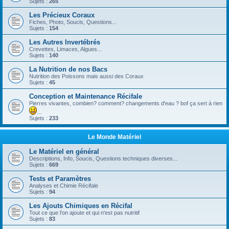
Sujets :
265
Les Précieux Coraux
Fiches, Photo, Soucis, Questions...
Sujets :
154
Les Autres Invertébrés
Crevettes, Limaces, Algues...
Sujets :
140
La Nutrition de nos Bacs
Nutrition des Poissons mais aussi des Coraux
Sujets :
45
Conception et Maintenance Récifale
Pierres vivantes, combien? comment? changements d'eau ? bof ça sert à rien
...
Sujets :
233
Le Monde Matériel
Le Matériel en général
Descriptions, Info, Soucis, Questions techniques diverses...
Sujets :
669
Tests et Paramètres
Analyses et Chimie Récifale
Sujets :
94
Les Ajouts Chimiques en Récifal
Tout ce que l'on ajoute et qui n'est pas nutritif
Sujets :
83