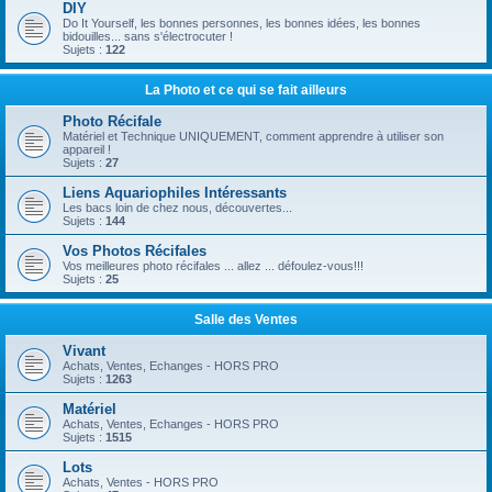
DIY
Do It Yourself, les bonnes personnes, les bonnes idées, les bonnes
bidouilles... sans s'électrocuter !
Sujets :
122
La Photo et ce qui se fait ailleurs
Photo Récifale
Matériel et Technique UNIQUEMENT, comment apprendre à utiliser son
appareil !
Sujets :
27
Liens Aquariophiles Intéressants
Les bacs loin de chez nous, découvertes...
Sujets :
144
Vos Photos Récifales
Vos meilleures photo récifales ... allez ... défoulez-vous!!!
Sujets :
25
Salle des Ventes
Vivant
Achats, Ventes, Echanges - HORS PRO
Sujets :
1263
Matériel
Achats, Ventes, Echanges - HORS PRO
Sujets :
1515
Lots
Achats, Ventes - HORS PRO