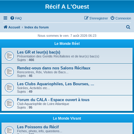
Récif A L'Ouest
FAQ
S’enregistrer
Connexion
R
Accueil
Index du forum
e
Nous sommes le ven. 7 août 2026 06:23
c
Le Monde Réel
h
Les GR et leur(s) bac(s)
e
Présentation des Gentils Récifalistes et de leur(s) bac(s)
Sujets :
466
r
Rendez-vous dans nos Salons Récifaux
c
Rencontres, Rdv, Visites de Bacs...
Sujets :
46
h
Les Clubs Aquariophiles, Les Bourses, ...
e
Soirées, Activités etc...
Sujets :
49
r
Forum du CALA - Espace ouvert à tous
Club Aquariophile de Loire Atlantique
Sujets :
95
Le Monde Vivant
Les Poissons du Récif
Fiches, photo, info, questions...