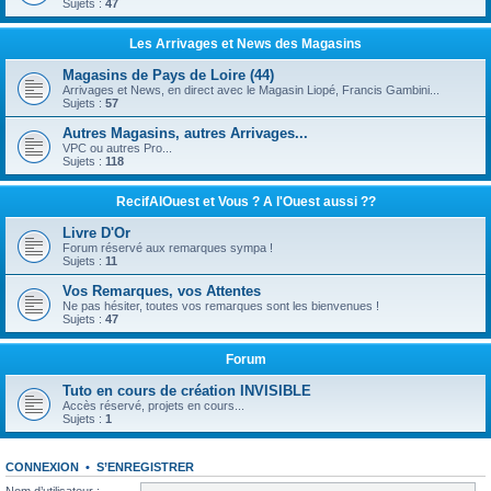
Sujets :
47
Les Arrivages et News des Magasins
Magasins de Pays de Loire (44)
Arrivages et News, en direct avec le Magasin Liopé, Francis Gambini...
Sujets :
57
Autres Magasins, autres Arrivages...
VPC ou autres Pro...
Sujets :
118
RecifAlOuest et Vous ? A l'Ouest aussi ??
Livre D'Or
Forum réservé aux remarques sympa !
Sujets :
11
Vos Remarques, vos Attentes
Ne pas hésiter, toutes vos remarques sont les bienvenues !
Sujets :
47
Forum
Tuto en cours de création INVISIBLE
Accès réservé, projets en cours...
Sujets :
1
CONNEXION
•
S’ENREGISTRER
Nom d’utilisateur :