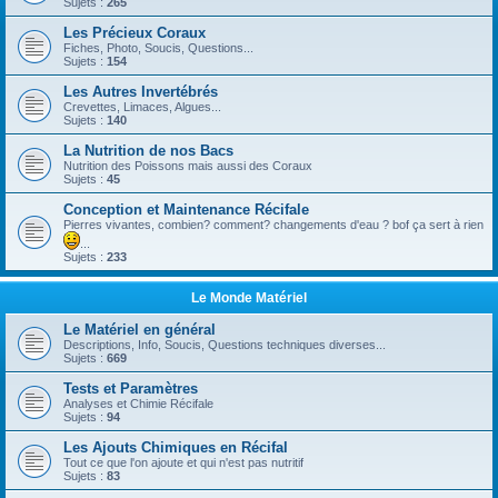
Sujets :
265
Les Précieux Coraux
Fiches, Photo, Soucis, Questions...
Sujets :
154
Les Autres Invertébrés
Crevettes, Limaces, Algues...
Sujets :
140
La Nutrition de nos Bacs
Nutrition des Poissons mais aussi des Coraux
Sujets :
45
Conception et Maintenance Récifale
Pierres vivantes, combien? comment? changements d'eau ? bof ça sert à rien
...
Sujets :
233
Le Monde Matériel
Le Matériel en général
Descriptions, Info, Soucis, Questions techniques diverses...
Sujets :
669
Tests et Paramètres
Analyses et Chimie Récifale
Sujets :
94
Les Ajouts Chimiques en Récifal
Tout ce que l'on ajoute et qui n'est pas nutritif
Sujets :
83