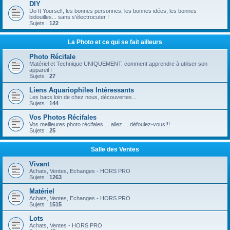
DIY
Do It Yourself, les bonnes personnes, les bonnes idées, les bonnes
bidouilles... sans s'électrocuter !
Sujets :
122
La Photo et ce qui se fait ailleurs
Photo Récifale
Matériel et Technique UNIQUEMENT, comment apprendre à utiliser son
appareil !
Sujets :
27
Liens Aquariophiles Intéressants
Les bacs loin de chez nous, découvertes...
Sujets :
144
Vos Photos Récifales
Vos meilleures photo récifales ... allez ... défoulez-vous!!!
Sujets :
25
Salle des Ventes
Vivant
Achats, Ventes, Echanges - HORS PRO
Sujets :
1263
Matériel
Achats, Ventes, Echanges - HORS PRO
Sujets :
1515
Lots
Achats, Ventes - HORS PRO