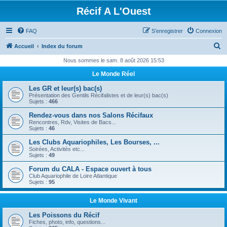
Récif A L'Ouest
FAQ
S’enregistrer
Connexion
R
Accueil
Index du forum
e
Nous sommes le sam. 8 août 2026 15:53
c
Le Monde Réel
h
Les GR et leur(s) bac(s)
e
Présentation des Gentils Récifalistes et de leur(s) bac(s)
Sujets :
466
r
Rendez-vous dans nos Salons Récifaux
c
Rencontres, Rdv, Visites de Bacs...
Sujets :
46
h
Les Clubs Aquariophiles, Les Bourses, ...
e
Soirées, Activités etc...
Sujets :
49
r
Forum du CALA - Espace ouvert à tous
Club Aquariophile de Loire Atlantique
Sujets :
95
Le Monde Vivant
Les Poissons du Récif
Fiches, photo, info, questions...