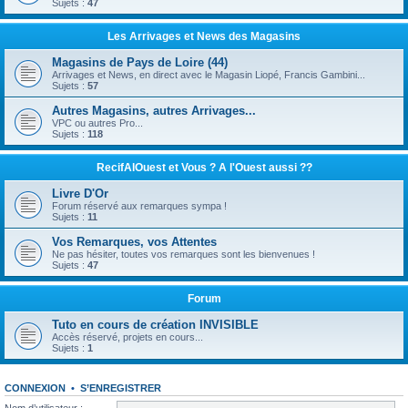
Sujets :
47
Les Arrivages et News des Magasins
Magasins de Pays de Loire (44)
Arrivages et News, en direct avec le Magasin Liopé, Francis Gambini...
Sujets :
57
Autres Magasins, autres Arrivages...
VPC ou autres Pro...
Sujets :
118
RecifAlOuest et Vous ? A l'Ouest aussi ??
Livre D'Or
Forum réservé aux remarques sympa !
Sujets :
11
Vos Remarques, vos Attentes
Ne pas hésiter, toutes vos remarques sont les bienvenues !
Sujets :
47
Forum
Tuto en cours de création INVISIBLE
Accès réservé, projets en cours...
Sujets :
1
CONNEXION
•
S’ENREGISTRER
Nom d’utilisateur :