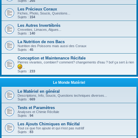
Sujets :
265
Les Précieux Coraux
Fiches, Photo, Soucis, Questions...
Sujets :
154
Les Autres Invertébrés
Crevettes, Limaces, Algues...
Sujets :
140
La Nutrition de nos Bacs
Nutrition des Poissons mais aussi des Coraux
Sujets :
45
Conception et Maintenance Récifale
Pierres vivantes, combien? comment? changements d'eau ? bof ça sert à rien
...
Sujets :
233
Le Monde Matériel
Le Matériel en général
Descriptions, Info, Soucis, Questions techniques diverses...
Sujets :
669
Tests et Paramètres
Analyses et Chimie Récifale
Sujets :
94
Les Ajouts Chimiques en Récifal
Tout ce que l'on ajoute et qui n'est pas nutritif
Sujets :
83