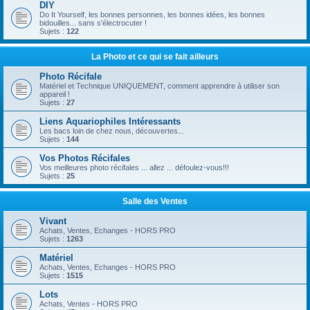
DIY
Do It Yourself, les bonnes personnes, les bonnes idées, les bonnes
bidouilles... sans s'électrocuter !
Sujets :
122
La Photo et ce qui se fait ailleurs
Photo Récifale
Matériel et Technique UNIQUEMENT, comment apprendre à utiliser son
appareil !
Sujets :
27
Liens Aquariophiles Intéressants
Les bacs loin de chez nous, découvertes...
Sujets :
144
Vos Photos Récifales
Vos meilleures photo récifales ... allez ... défoulez-vous!!!
Sujets :
25
Salle des Ventes
Vivant
Achats, Ventes, Echanges - HORS PRO
Sujets :
1263
Matériel
Achats, Ventes, Echanges - HORS PRO
Sujets :
1515
Lots
Achats, Ventes - HORS PRO