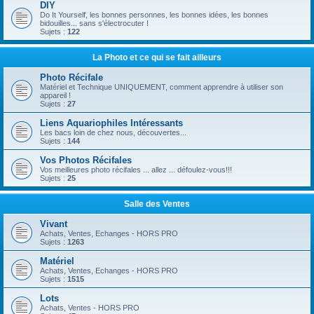
DIY
Do It Yourself, les bonnes personnes, les bonnes idées, les bonnes
bidouilles... sans s'électrocuter !
Sujets :
122
La Photo et ce qui se fait ailleurs
Photo Récifale
Matériel et Technique UNIQUEMENT, comment apprendre à utiliser son
appareil !
Sujets :
27
Liens Aquariophiles Intéressants
Les bacs loin de chez nous, découvertes...
Sujets :
144
Vos Photos Récifales
Vos meilleures photo récifales ... allez ... défoulez-vous!!!
Sujets :
25
Salle des Ventes
Vivant
Achats, Ventes, Echanges - HORS PRO
Sujets :
1263
Matériel
Achats, Ventes, Echanges - HORS PRO
Sujets :
1515
Lots
Achats, Ventes - HORS PRO