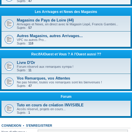
Sujets :
47
Les Arrivages et News des Magasins
Magasins de Pays de Loire (44)
Arrivages et News, en direct avec le Magasin Liopé, Francis Gambini...
Sujets :
57
Autres Magasins, autres Arrivages...
VPC ou autres Pro...
Sujets :
118
RecifAlOuest et Vous ? A l'Ouest aussi ??
Livre D'Or
Forum réservé aux remarques sympa !
Sujets :
11
Vos Remarques, vos Attentes
Ne pas hésiter, toutes vos remarques sont les bienvenues !
Sujets :
47
Forum
Tuto en cours de création INVISIBLE
Accès réservé, projets en cours...
Sujets :
1
CONNEXION
•
S’ENREGISTRER
Nom d’utilisateur :