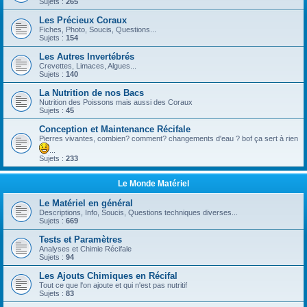
Sujets :
265
Les Précieux Coraux
Fiches, Photo, Soucis, Questions...
Sujets :
154
Les Autres Invertébrés
Crevettes, Limaces, Algues...
Sujets :
140
La Nutrition de nos Bacs
Nutrition des Poissons mais aussi des Coraux
Sujets :
45
Conception et Maintenance Récifale
Pierres vivantes, combien? comment? changements d'eau ? bof ça sert à rien
...
Sujets :
233
Le Monde Matériel
Le Matériel en général
Descriptions, Info, Soucis, Questions techniques diverses...
Sujets :
669
Tests et Paramètres
Analyses et Chimie Récifale
Sujets :
94
Les Ajouts Chimiques en Récifal
Tout ce que l'on ajoute et qui n'est pas nutritif
Sujets :
83