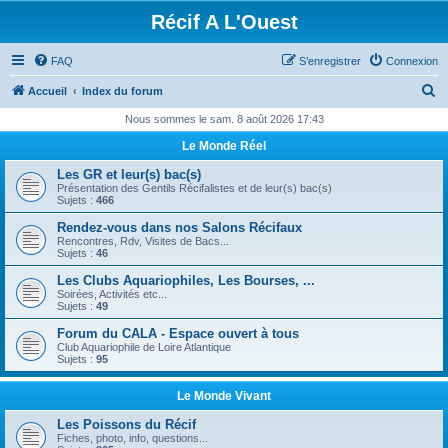
Récif A L'Ouest
FAQ
S’enregistrer
Connexion
R
Accueil
Index du forum
e
Nous sommes le sam. 8 août 2026 17:43
c
Le Monde Réel
h
Les GR et leur(s) bac(s)
e
Présentation des Gentils Récifalistes et de leur(s) bac(s)
Sujets :
466
r
Rendez-vous dans nos Salons Récifaux
c
Rencontres, Rdv, Visites de Bacs...
Sujets :
46
h
Les Clubs Aquariophiles, Les Bourses, ...
e
Soirées, Activités etc...
Sujets :
49
r
Forum du CALA - Espace ouvert à tous
Club Aquariophile de Loire Atlantique
Sujets :
95
Le Monde Vivant
Les Poissons du Récif
Fiches, photo, info, questions...