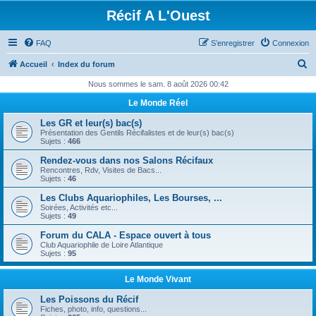
Récif A L'Ouest
FAQ
S’enregistrer
Connexion
R
Accueil
Index du forum
e
Nous sommes le sam. 8 août 2026 00:42
c
Le Monde Réel
h
Les GR et leur(s) bac(s)
e
Présentation des Gentils Récifalistes et de leur(s) bac(s)
Sujets :
466
r
Rendez-vous dans nos Salons Récifaux
c
Rencontres, Rdv, Visites de Bacs...
Sujets :
46
h
Les Clubs Aquariophiles, Les Bourses, ...
e
Soirées, Activités etc...
Sujets :
49
r
Forum du CALA - Espace ouvert à tous
Club Aquariophile de Loire Atlantique
Sujets :
95
Le Monde Vivant
Les Poissons du Récif
Fiches, photo, info, questions...