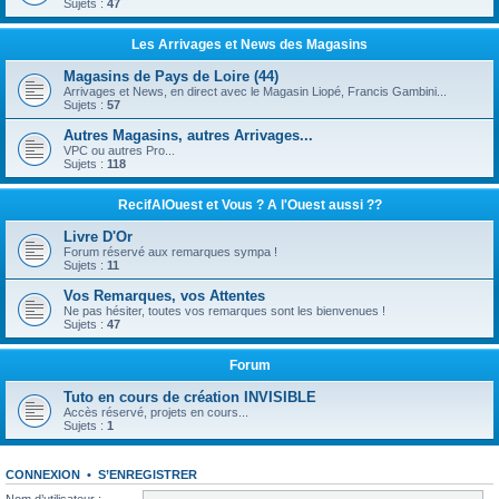
Sujets :
47
Les Arrivages et News des Magasins
Magasins de Pays de Loire (44)
Arrivages et News, en direct avec le Magasin Liopé, Francis Gambini...
Sujets :
57
Autres Magasins, autres Arrivages...
VPC ou autres Pro...
Sujets :
118
RecifAlOuest et Vous ? A l'Ouest aussi ??
Livre D'Or
Forum réservé aux remarques sympa !
Sujets :
11
Vos Remarques, vos Attentes
Ne pas hésiter, toutes vos remarques sont les bienvenues !
Sujets :
47
Forum
Tuto en cours de création INVISIBLE
Accès réservé, projets en cours...
Sujets :
1
CONNEXION
•
S’ENREGISTRER
Nom d’utilisateur :