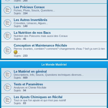
Sujets :
265
Les Précieux Coraux
Fiches, Photo, Soucis, Questions...
Sujets :
154
Les Autres Invertébrés
Crevettes, Limaces, Algues...
Sujets :
140
La Nutrition de nos Bacs
Nutrition des Poissons mais aussi des Coraux
Sujets :
45
Conception et Maintenance Récifale
Pierres vivantes, combien? comment? changements d'eau ? bof ça sert à rien
...
Sujets :
233
Le Monde Matériel
Le Matériel en général
Descriptions, Info, Soucis, Questions techniques diverses...
Sujets :
669
Tests et Paramètres
Analyses et Chimie Récifale
Sujets :
94
Les Ajouts Chimiques en Récifal
Tout ce que l'on ajoute et qui n'est pas nutritif
Sujets :
83