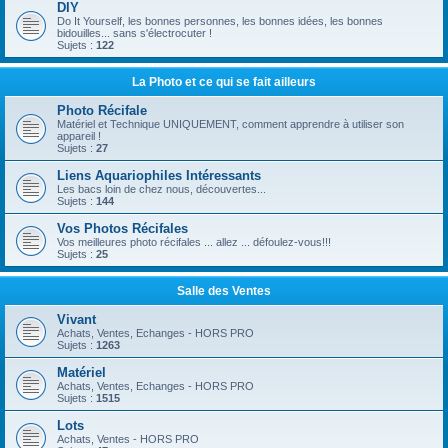
DIY
Do It Yourself, les bonnes personnes, les bonnes idées, les bonnes
bidouilles... sans s'électrocuter !
Sujets :
122
La Photo et ce qui se fait ailleurs
Photo Récifale
Matériel et Technique UNIQUEMENT, comment apprendre à utiliser son
appareil !
Sujets :
27
Liens Aquariophiles Intéressants
Les bacs loin de chez nous, découvertes...
Sujets :
144
Vos Photos Récifales
Vos meilleures photo récifales ... allez ... défoulez-vous!!!
Sujets :
25
Salle des Ventes
Vivant
Achats, Ventes, Echanges - HORS PRO
Sujets :
1263
Matériel
Achats, Ventes, Echanges - HORS PRO
Sujets :
1515
Lots
Achats, Ventes - HORS PRO