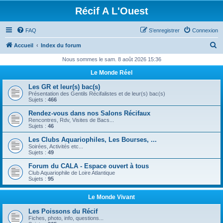
Récif A L'Ouest
FAQ
S’enregistrer
Connexion
R
Accueil
Index du forum
e
Nous sommes le sam. 8 août 2026 15:36
c
Le Monde Réel
h
Les GR et leur(s) bac(s)
e
Présentation des Gentils Récifalistes et de leur(s) bac(s)
Sujets :
466
r
Rendez-vous dans nos Salons Récifaux
c
Rencontres, Rdv, Visites de Bacs...
Sujets :
46
h
Les Clubs Aquariophiles, Les Bourses, ...
e
Soirées, Activités etc...
Sujets :
49
r
Forum du CALA - Espace ouvert à tous
Club Aquariophile de Loire Atlantique
Sujets :
95
Le Monde Vivant
Les Poissons du Récif
Fiches, photo, info, questions...