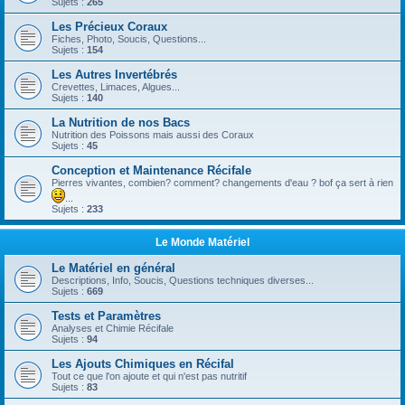
Sujets :
265
Les Précieux Coraux
Fiches, Photo, Soucis, Questions...
Sujets :
154
Les Autres Invertébrés
Crevettes, Limaces, Algues...
Sujets :
140
La Nutrition de nos Bacs
Nutrition des Poissons mais aussi des Coraux
Sujets :
45
Conception et Maintenance Récifale
Pierres vivantes, combien? comment? changements d'eau ? bof ça sert à rien
...
Sujets :
233
Le Monde Matériel
Le Matériel en général
Descriptions, Info, Soucis, Questions techniques diverses...
Sujets :
669
Tests et Paramètres
Analyses et Chimie Récifale
Sujets :
94
Les Ajouts Chimiques en Récifal
Tout ce que l'on ajoute et qui n'est pas nutritif
Sujets :
83