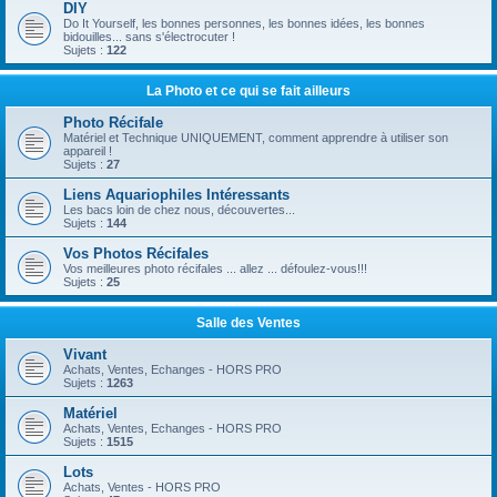
DIY
Do It Yourself, les bonnes personnes, les bonnes idées, les bonnes
bidouilles... sans s'électrocuter !
Sujets :
122
La Photo et ce qui se fait ailleurs
Photo Récifale
Matériel et Technique UNIQUEMENT, comment apprendre à utiliser son
appareil !
Sujets :
27
Liens Aquariophiles Intéressants
Les bacs loin de chez nous, découvertes...
Sujets :
144
Vos Photos Récifales
Vos meilleures photo récifales ... allez ... défoulez-vous!!!
Sujets :
25
Salle des Ventes
Vivant
Achats, Ventes, Echanges - HORS PRO
Sujets :
1263
Matériel
Achats, Ventes, Echanges - HORS PRO
Sujets :
1515
Lots
Achats, Ventes - HORS PRO