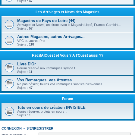
Sujets :
47
Les Arrivages et News des Magasins
Magasins de Pays de Loire (44)
Arrivages et News, en direct avec le Magasin Liopé, Francis Gambini...
Sujets :
57
Autres Magasins, autres Arrivages...
VPC ou autres Pro...
Sujets :
118
RecifAlOuest et Vous ? A l'Ouest aussi ??
Livre D'Or
Forum réservé aux remarques sympa !
Sujets :
11
Vos Remarques, vos Attentes
Ne pas hésiter, toutes vos remarques sont les bienvenues !
Sujets :
47
Forum
Tuto en cours de création INVISIBLE
Accès réservé, projets en cours...
Sujets :
1
CONNEXION
•
S’ENREGISTRER
Nom d’utilisateur :