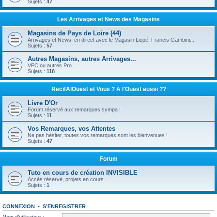
Sujets :
47
Les Arrivages et News des Magasins
Magasins de Pays de Loire (44)
Arrivages et News, en direct avec le Magasin Liopé, Francis Gambini...
Sujets :
57
Autres Magasins, autres Arrivages...
VPC ou autres Pro...
Sujets :
118
RecifAlOuest et Vous ? A l'Ouest aussi ??
Livre D'Or
Forum réservé aux remarques sympa !
Sujets :
11
Vos Remarques, vos Attentes
Ne pas hésiter, toutes vos remarques sont les bienvenues !
Sujets :
47
Forum
Tuto en cours de création INVISIBLE
Accès réservé, projets en cours...
Sujets :
1
CONNEXION
•
S’ENREGISTRER
Nom d’utilisateur :