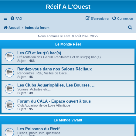
Récif A L'Ouest
FAQ
S’enregistrer
Connexion
R
Accueil
Index du forum
e
Nous sommes le sam. 8 août 2026 20:22
c
Le Monde Réel
h
Les GR et leur(s) bac(s)
e
Présentation des Gentils Récifalistes et de leur(s) bac(s)
Sujets :
466
r
Rendez-vous dans nos Salons Récifaux
c
Rencontres, Rdv, Visites de Bacs...
Sujets :
46
h
Les Clubs Aquariophiles, Les Bourses, ...
e
Soirées, Activités etc...
Sujets :
49
r
Forum du CALA - Espace ouvert à tous
Club Aquariophile de Loire Atlantique
Sujets :
95
Le Monde Vivant
Les Poissons du Récif
Fiches, photo, info, questions...