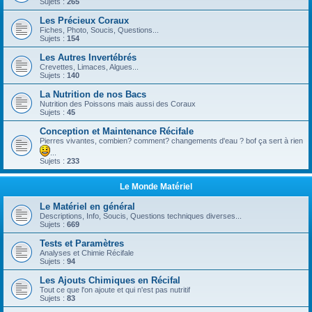
Sujets :
265
Les Précieux Coraux
Fiches, Photo, Soucis, Questions...
Sujets :
154
Les Autres Invertébrés
Crevettes, Limaces, Algues...
Sujets :
140
La Nutrition de nos Bacs
Nutrition des Poissons mais aussi des Coraux
Sujets :
45
Conception et Maintenance Récifale
Pierres vivantes, combien? comment? changements d'eau ? bof ça sert à rien
...
Sujets :
233
Le Monde Matériel
Le Matériel en général
Descriptions, Info, Soucis, Questions techniques diverses...
Sujets :
669
Tests et Paramètres
Analyses et Chimie Récifale
Sujets :
94
Les Ajouts Chimiques en Récifal
Tout ce que l'on ajoute et qui n'est pas nutritif
Sujets :
83