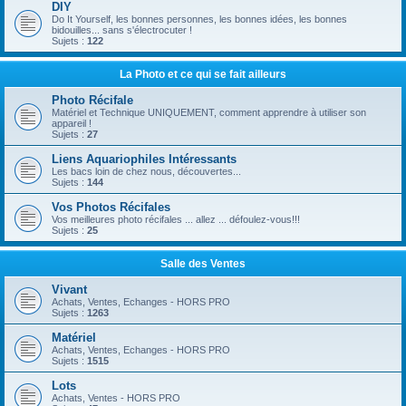
DIY
Do It Yourself, les bonnes personnes, les bonnes idées, les bonnes
bidouilles... sans s'électrocuter !
Sujets :
122
La Photo et ce qui se fait ailleurs
Photo Récifale
Matériel et Technique UNIQUEMENT, comment apprendre à utiliser son
appareil !
Sujets :
27
Liens Aquariophiles Intéressants
Les bacs loin de chez nous, découvertes...
Sujets :
144
Vos Photos Récifales
Vos meilleures photo récifales ... allez ... défoulez-vous!!!
Sujets :
25
Salle des Ventes
Vivant
Achats, Ventes, Echanges - HORS PRO
Sujets :
1263
Matériel
Achats, Ventes, Echanges - HORS PRO
Sujets :
1515
Lots
Achats, Ventes - HORS PRO