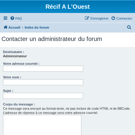
Récif A L'Ouest
FAQ
S’enregistrer
Connexion
R
Accueil
Index du forum
e
Contacter un administrateur du forum
c
h
Destinataire :
Administrateur
e
r
Votre adresse courriel :
c
Votre nom :
h
e
Sujet :
r
Corps du message :
Ce message sera envoyé au format texte, ne pas inclure de code HTML ni de BBCode.
L’adresse de réponse à ce message sera votre adresse courriel.