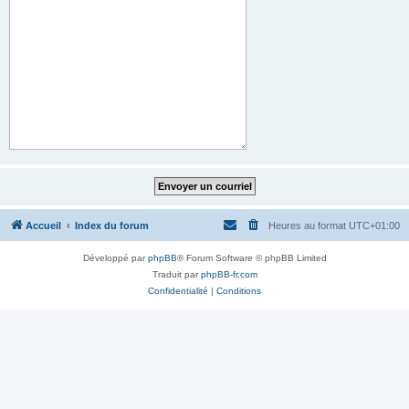
Accueil
Index du forum
Heures au format
UTC+01:00
Développé par
phpBB
® Forum Software © phpBB Limited
Traduit par
phpBB-fr.com
Confidentialité
|
Conditions