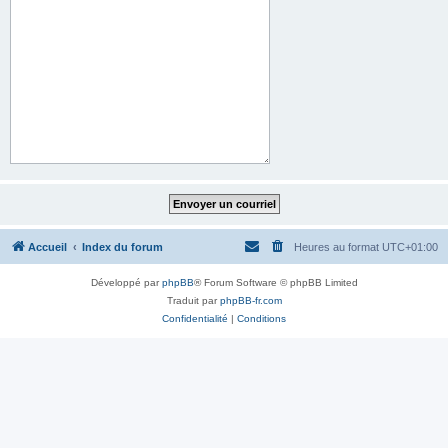
Accueil
Index du forum
Heures au format
UTC+01:00
Développé par
phpBB
® Forum Software © phpBB Limited
Traduit par
phpBB-fr.com
Confidentialité
|
Conditions