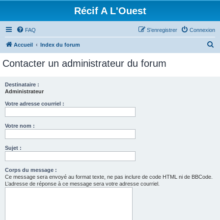
Récif A L'Ouest
FAQ
S’enregistrer
Connexion
R
Accueil
Index du forum
e
Contacter un administrateur du forum
c
h
Destinataire :
Administrateur
e
r
Votre adresse courriel :
c
Votre nom :
h
e
Sujet :
r
Corps du message :
Ce message sera envoyé au format texte, ne pas inclure de code HTML ni de BBCode.
L’adresse de réponse à ce message sera votre adresse courriel.