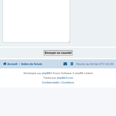
Accueil
Index du forum
Heures au format
UTC+01:00
Développé par
phpBB
® Forum Software © phpBB Limited
Traduit par
phpBB-fr.com
Confidentialité
|
Conditions