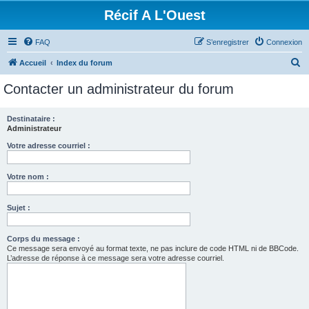
Récif A L'Ouest
FAQ
S’enregistrer
Connexion
R
Accueil
Index du forum
e
Contacter un administrateur du forum
c
h
Destinataire :
Administrateur
e
r
Votre adresse courriel :
c
Votre nom :
h
e
Sujet :
r
Corps du message :
Ce message sera envoyé au format texte, ne pas inclure de code HTML ni de BBCode.
L’adresse de réponse à ce message sera votre adresse courriel.