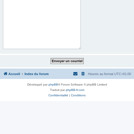
Accueil
Index du forum
Heures au format
UTC+01:00
Développé par
phpBB
® Forum Software © phpBB Limited
Traduit par
phpBB-fr.com
Confidentialité
|
Conditions