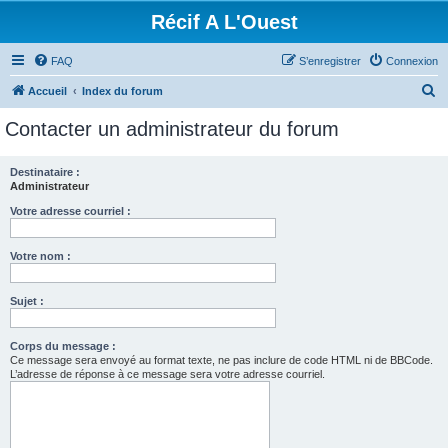
Récif A L'Ouest
FAQ
S’enregistrer
Connexion
R
Accueil
Index du forum
e
Contacter un administrateur du forum
c
h
Destinataire :
Administrateur
e
r
Votre adresse courriel :
c
Votre nom :
h
e
Sujet :
r
Corps du message :
Ce message sera envoyé au format texte, ne pas inclure de code HTML ni de BBCode.
L’adresse de réponse à ce message sera votre adresse courriel.