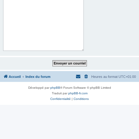
Accueil
Index du forum
Heures au format
UTC+01:00
Développé par
phpBB
® Forum Software © phpBB Limited
Traduit par
phpBB-fr.com
Confidentialité
|
Conditions