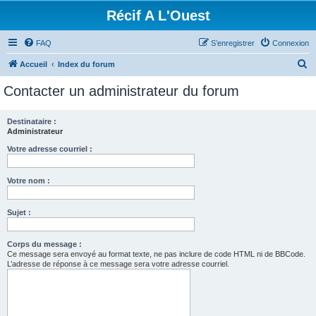
Récif A L'Ouest
FAQ
S’enregistrer
Connexion
R
Accueil
Index du forum
e
Contacter un administrateur du forum
c
h
Destinataire :
Administrateur
e
r
Votre adresse courriel :
c
Votre nom :
h
e
Sujet :
r
Corps du message :
Ce message sera envoyé au format texte, ne pas inclure de code HTML ni de BBCode.
L’adresse de réponse à ce message sera votre adresse courriel.