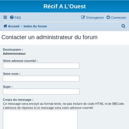
Récif A L'Ouest
FAQ
S’enregistrer
Connexion
R
Accueil
Index du forum
e
Contacter un administrateur du forum
c
h
Destinataire :
Administrateur
e
r
Votre adresse courriel :
c
Votre nom :
h
e
Sujet :
r
Corps du message :
Ce message sera envoyé au format texte, ne pas inclure de code HTML ni de BBCode.
L’adresse de réponse à ce message sera votre adresse courriel.