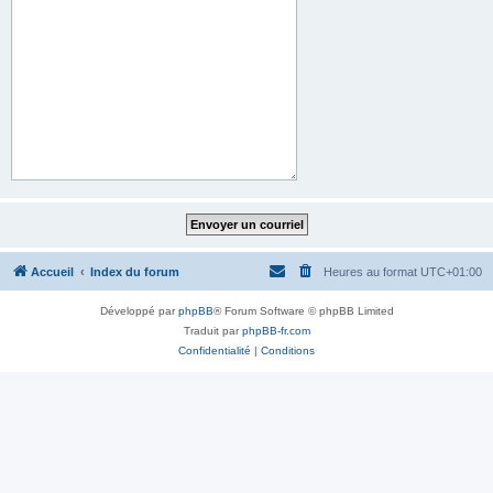
Accueil
Index du forum
Heures au format
UTC+01:00
Développé par
phpBB
® Forum Software © phpBB Limited
Traduit par
phpBB-fr.com
Confidentialité
|
Conditions