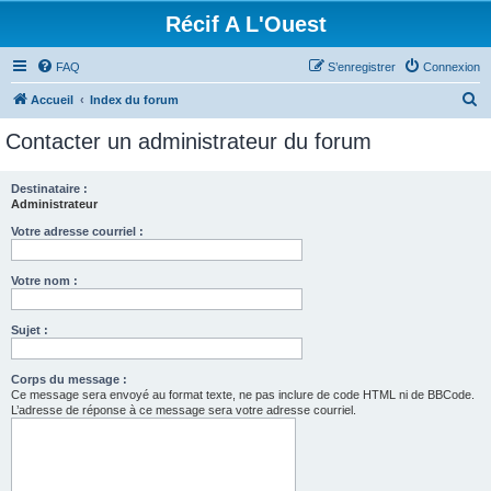
Récif A L'Ouest
FAQ
S’enregistrer
Connexion
R
Accueil
Index du forum
e
Contacter un administrateur du forum
c
h
Destinataire :
Administrateur
e
r
Votre adresse courriel :
c
Votre nom :
h
e
Sujet :
r
Corps du message :
Ce message sera envoyé au format texte, ne pas inclure de code HTML ni de BBCode.
L’adresse de réponse à ce message sera votre adresse courriel.