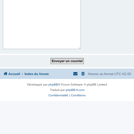
Accueil
Index du forum
Heures au format
UTC+01:00
Développé par
phpBB
® Forum Software © phpBB Limited
Traduit par
phpBB-fr.com
Confidentialité
|
Conditions