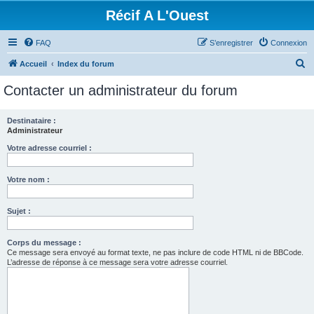
Récif A L'Ouest
FAQ
S’enregistrer
Connexion
R
Accueil
Index du forum
e
Contacter un administrateur du forum
c
h
Destinataire :
Administrateur
e
r
Votre adresse courriel :
c
Votre nom :
h
e
Sujet :
r
Corps du message :
Ce message sera envoyé au format texte, ne pas inclure de code HTML ni de BBCode.
L’adresse de réponse à ce message sera votre adresse courriel.