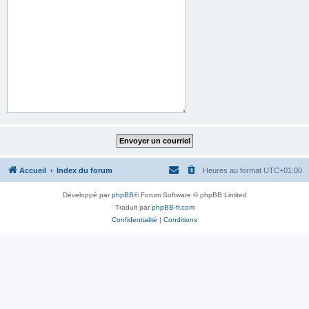
Accueil
Index du forum
Heures au format
UTC+01:00
Développé par
phpBB
® Forum Software © phpBB Limited
Traduit par
phpBB-fr.com
Confidentialité
|
Conditions