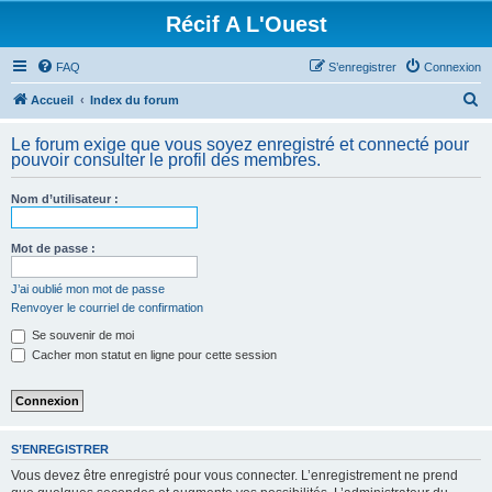
Récif A L'Ouest
FAQ
S’enregistrer
Connexion
R
Accueil
Index du forum
e
Le forum exige que vous soyez enregistré et connecté pour
c
pouvoir consulter le profil des membres.
h
Nom d’utilisateur :
e
r
Mot de passe :
c
h
J’ai oublié mon mot de passe
Renvoyer le courriel de confirmation
e
Se souvenir de moi
r
Cacher mon statut en ligne pour cette session
S’ENREGISTRER
Vous devez être enregistré pour vous connecter. L’enregistrement ne prend