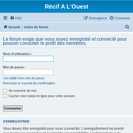
Récif A L'Ouest
FAQ
S’enregistrer
Connexion
R
Accueil
Index du forum
e
Le forum exige que vous soyez enregistré et connecté pour
c
pouvoir consulter le profil des membres.
h
Nom d’utilisateur :
e
r
Mot de passe :
c
h
J’ai oublié mon mot de passe
Renvoyer le courriel de confirmation
e
Se souvenir de moi
r
Cacher mon statut en ligne pour cette session
S’ENREGISTRER
Vous devez être enregistré pour vous connecter. L’enregistrement ne prend