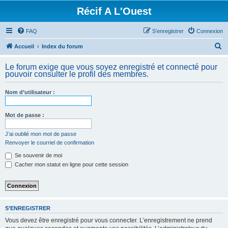
Récif A L'Ouest
FAQ
S’enregistrer
Connexion
R
Accueil
Index du forum
e
Le forum exige que vous soyez enregistré et connecté pour
c
pouvoir consulter le profil des membres.
h
Nom d’utilisateur :
e
r
Mot de passe :
c
h
J’ai oublié mon mot de passe
Renvoyer le courriel de confirmation
e
Se souvenir de moi
r
Cacher mon statut en ligne pour cette session
S’ENREGISTRER
Vous devez être enregistré pour vous connecter. L’enregistrement ne prend