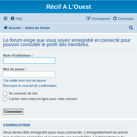
Récif A L'Ouest
FAQ
S’enregistrer
Connexion
R
Accueil
Index du forum
e
Le forum exige que vous soyez enregistré et connecté pour
c
pouvoir consulter le profil des membres.
h
Nom d’utilisateur :
e
r
Mot de passe :
c
h
J’ai oublié mon mot de passe
Renvoyer le courriel de confirmation
e
Se souvenir de moi
r
Cacher mon statut en ligne pour cette session
S’ENREGISTRER
Vous devez être enregistré pour vous connecter. L’enregistrement ne prend