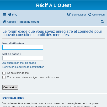
Récif A L'Ouest
FAQ
S’enregistrer
Connexion
R
Accueil
Index du forum
e
Le forum exige que vous soyez enregistré et connecté pour
c
pouvoir consulter le profil des membres.
h
Nom d’utilisateur :
e
r
Mot de passe :
c
h
J’ai oublié mon mot de passe
Renvoyer le courriel de confirmation
e
Se souvenir de moi
r
Cacher mon statut en ligne pour cette session
S’ENREGISTRER
Vous devez être enregistré pour vous connecter. L’enregistrement ne prend