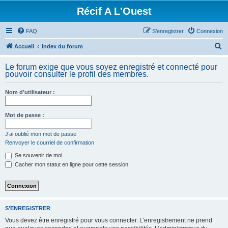
Récif A L'Ouest
FAQ
S’enregistrer
Connexion
R
Accueil
Index du forum
e
Le forum exige que vous soyez enregistré et connecté pour
c
pouvoir consulter le profil des membres.
h
Nom d’utilisateur :
e
r
Mot de passe :
c
h
J’ai oublié mon mot de passe
Renvoyer le courriel de confirmation
e
Se souvenir de moi
r
Cacher mon statut en ligne pour cette session
S’ENREGISTRER
Vous devez être enregistré pour vous connecter. L’enregistrement ne prend