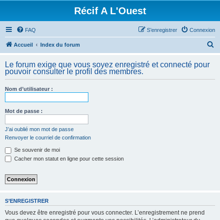
Récif A L'Ouest
FAQ
S’enregistrer
Connexion
R
Accueil
Index du forum
e
Le forum exige que vous soyez enregistré et connecté pour
c
pouvoir consulter le profil des membres.
h
Nom d’utilisateur :
e
r
Mot de passe :
c
h
J’ai oublié mon mot de passe
Renvoyer le courriel de confirmation
e
Se souvenir de moi
r
Cacher mon statut en ligne pour cette session
S’ENREGISTRER
Vous devez être enregistré pour vous connecter. L’enregistrement ne prend