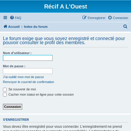
Récif A L'Ouest
FAQ
S’enregistrer
Connexion
R
Accueil
Index du forum
e
Le forum exige que vous soyez enregistré et connecté pour
c
pouvoir consulter le profil des membres.
h
Nom d’utilisateur :
e
r
Mot de passe :
c
h
J’ai oublié mon mot de passe
Renvoyer le courriel de confirmation
e
Se souvenir de moi
r
Cacher mon statut en ligne pour cette session
S’ENREGISTRER
Vous devez être enregistré pour vous connecter. L’enregistrement ne prend