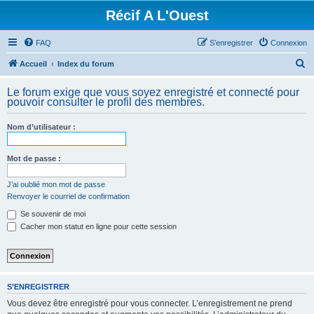
Récif A L'Ouest
FAQ
S’enregistrer
Connexion
R
Accueil
Index du forum
e
Le forum exige que vous soyez enregistré et connecté pour
c
pouvoir consulter le profil des membres.
h
Nom d’utilisateur :
e
r
Mot de passe :
c
h
J’ai oublié mon mot de passe
Renvoyer le courriel de confirmation
e
Se souvenir de moi
r
Cacher mon statut en ligne pour cette session
S’ENREGISTRER
Vous devez être enregistré pour vous connecter. L’enregistrement ne prend