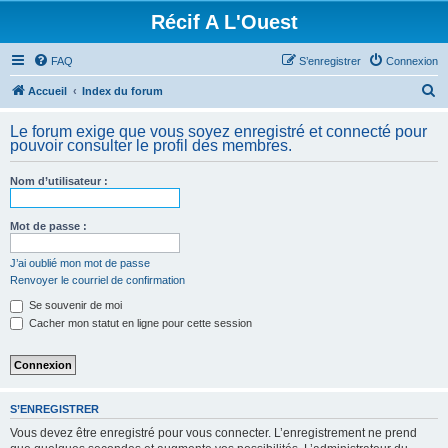
Récif A L'Ouest
FAQ
S’enregistrer
Connexion
R
Accueil
Index du forum
e
Le forum exige que vous soyez enregistré et connecté pour
c
pouvoir consulter le profil des membres.
h
Nom d’utilisateur :
e
r
Mot de passe :
c
h
J’ai oublié mon mot de passe
Renvoyer le courriel de confirmation
e
Se souvenir de moi
r
Cacher mon statut en ligne pour cette session
S’ENREGISTRER
Vous devez être enregistré pour vous connecter. L’enregistrement ne prend