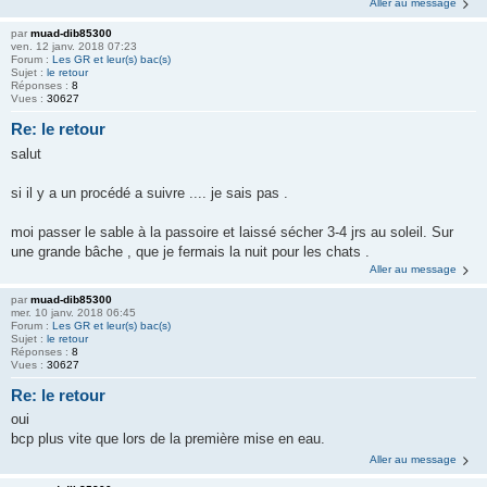
Aller au message
par
muad-dib85300
ven. 12 janv. 2018 07:23
Forum :
Les GR et leur(s) bac(s)
Sujet :
le retour
Réponses :
8
Vues :
30627
Re: le retour
salut
si il y a un procédé a suivre .... je sais pas .
moi passer le sable à la passoire et laissé sécher 3-4 jrs au soleil. Sur
une grande bâche , que je fermais la nuit pour les chats .
Aller au message
par
muad-dib85300
mer. 10 janv. 2018 06:45
Forum :
Les GR et leur(s) bac(s)
Sujet :
le retour
Réponses :
8
Vues :
30627
Re: le retour
oui
bcp plus vite que lors de la première mise en eau.
Aller au message