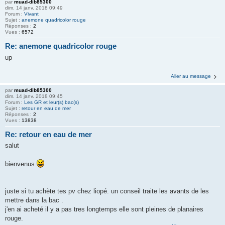
par
muad-dib85300
dim. 14 janv. 2018 09:49
Forum :
Vivant
Sujet :
anemone quadricolor rouge
Réponses :
2
Vues :
6572
Re: anemone quadricolor rouge
up
Aller au message
par
muad-dib85300
dim. 14 janv. 2018 09:45
Forum :
Les GR et leur(s) bac(s)
Sujet :
retour en eau de mer
Réponses :
2
Vues :
13838
Re: retour en eau de mer
salut
bienvenus
juste si tu achète tes pv chez liopé. un conseil traite les avants de les
mettre dans la bac .
j'en ai acheté il y a pas tres longtemps elle sont pleines de planaires
rouge.