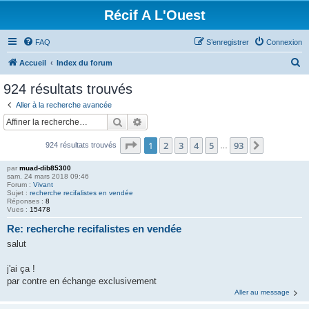
Récif A L'Ouest
FAQ
S’enregistrer
Connexion
R
Accueil
Index du forum
e
924 résultats trouvés
c
Aller à la recherche avancée
h
Rechercher
Recherche avancée
e
Page
1
sur
93
1
2
3
4
5
93
Suivante
924 résultats trouvés
r
…
c
par
muad-dib85300
sam. 24 mars 2018 09:46
h
Forum :
Vivant
Sujet :
recherche recifalistes en vendée
e
Réponses :
8
Vues :
15478
r
Re: recherche recifalistes en vendée
salut
j'ai ça !
par contre en échange exclusivement
Aller au message