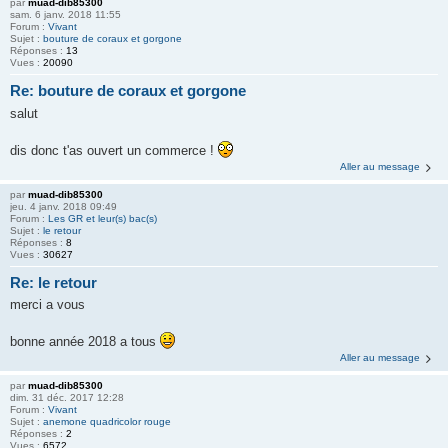
par
muad-dib85300
sam. 6 janv. 2018 11:55
Forum :
Vivant
Sujet :
bouture de coraux et gorgone
Réponses :
13
Vues :
20090
Re: bouture de coraux et gorgone
salut
dis donc t'as ouvert un commerce !
Aller au message
par
muad-dib85300
jeu. 4 janv. 2018 09:49
Forum :
Les GR et leur(s) bac(s)
Sujet :
le retour
Réponses :
8
Vues :
30627
Re: le retour
merci a vous
bonne année 2018 a tous
Aller au message
par
muad-dib85300
dim. 31 déc. 2017 12:28
Forum :
Vivant
Sujet :
anemone quadricolor rouge
Réponses :
2
Vues :
6572