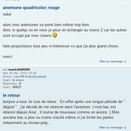
anemone quadricolor rouge
salut
alors mes anémones se porte bien même trop bien .
donc si quelqu un en veux je peux en échanger au moins 2 car les autres
sont occupé par mes clowns
faire propositions tous peu m’intéresser vu que j'ai plus grand chose .
merci
Aller au message
par
muad-dib85300
dim. 31 déc. 2017 12:19
Forum :
Les GR et leur(s) bac(s)
Sujet :
le retour
Réponses :
8
Vues :
30627
le retour
bonjour a tous Je suis de retour . En effet après une longue période de "
dégout " , j'ai décidé de me relancer dans l'aventure :) mon bac est
relancé depuis Aout , il tourne de nouveaux comme un avions :) Mon
anciens bac a plus ou moins craché même si j'ai limité les pertes
notamment au niveau poip...
Aller au message