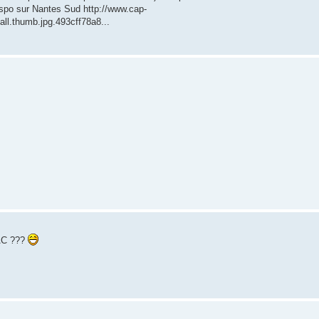
Dispo sur Nantes Sud http://www.cap-
ll.thumb.jpg.493cff78a8...
RAC ???