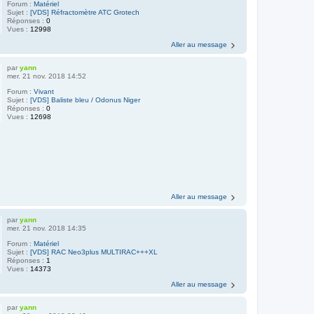
Forum :
Matériel
Sujet :
[VDS] Réfractomètre ATC Grotech
Réponses :
0
Vues :
12998
Aller au message
par
yann
mer. 21 nov. 2018 14:52
Forum :
Vivant
Sujet :
[VDS] Baliste bleu / Odonus Niger
Réponses :
0
Vues :
12698
Aller au message
par
yann
mer. 21 nov. 2018 14:35
Forum :
Matériel
Sujet :
[VDS] RAC Neo3plus MULTIRAC+++XL
Réponses :
1
Vues :
14373
Aller au message
par
yann