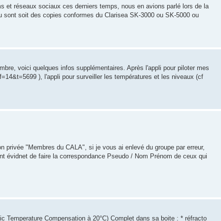
ms et réseaux sociaux ces derniers temps, nous en avions parlé lors de la
 vu sont soit des copies conformes du Clarisea SK-3000 ou SK-5000 ou
embre, voici quelques infos supplémentaires. Après l'appli pour piloter mes
=14&t=5699 ), l'appli pour surveiller les températures et les niveaux (cf
ion privée "Membres du CALA", si je vous ai enlevé du groupe par erreur,
ent évidnet de faire la correspondance Pseudo / Nom Prénom de ceux qui
c Temperature Compensation à 20°C) Complet dans sa boite : * réfracto