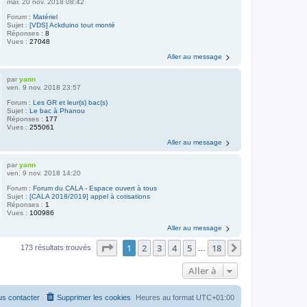
mar. 20 nov. 2018 08:42
Forum :
Matériel
Sujet :
[VDS] Ackduino tout monté
Réponses :
8
Vues :
27048
Aller au message
par
yann
ven. 9 nov. 2018 23:57
Forum :
Les GR et leur(s) bac(s)
Sujet :
Le bac à Phanou
Réponses :
177
Vues :
255061
Aller au message
par
yann
ven. 9 nov. 2018 14:20
Forum :
Forum du CALA - Espace ouvert à tous
Sujet :
[CALA 2018/2019] appel à cotisations
Réponses :
1
Vues :
100986
Aller au message
Page
1
sur
18
1
2
3
4
5
18
Suivante
173 résultats trouvés
…
Aller à
s contacter
Supprimer les cookies
Heures au format
UTC+01:00