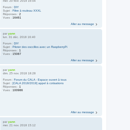
mer. 20 févr. 2019 16:04
Forum :
DIY
Sujet :
Filtre à rouleau XXXL
Réponses :
2
Vues :
16461
Aller au message
par
yann
lun. 31 déc. 2018 16:40
Forum :
DIY
Sujet :
Piloter des osccillos avec un RaspberryPi
Réponses :
1
Vues :
15087
Aller au message
par
yann
dim. 25 nov. 2018 18:28
Forum :
Forum du CALA - Espace ouvert à tous
Sujet :
[CALA 2018/2019] appel à cotisations
Réponses :
1
Vues :
100986
Aller au message
par
yann
mer. 21 nov. 2018 15:12