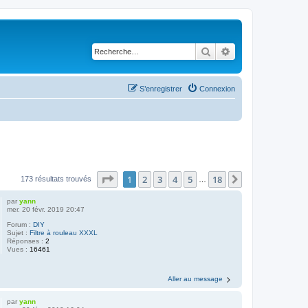
Rechercher
Recherche avancé
S’enregistrer
Connexion
Page
1
sur
18
1
2
3
4
5
18
Suivante
173 résultats trouvés
…
par
yann
mer. 20 févr. 2019 20:47
Forum :
DIY
Sujet :
Filtre à rouleau XXXL
Réponses :
2
Vues :
16461
Aller au message
par
yann