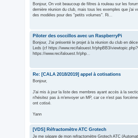
Bonjour, On voit beaucoup de filtres à rouleau sur les foru
dernière réunion du club, mais tous les exemples que j'ai
des modèles pour des "petits volumes". Ri...
Piloter des osccillos avec un RaspberryPi
Bonjour, J'ai présenté le projet à la réunion du club en déc
Leds (cf https://www.recifalouest.fr/phpBB3/viewtopic.php?f
https://www.recifalouest.fr/php...
Re: [CALA 2018/2019] appel à cotisations
Bonjour,
J'ai mis à jour la liste des membres ayant accès à la sect
n'hésitez pas à m'envoyer un MP, car ce n'est pas forcém
ont cotisé.
Yann
[VDS] Réfractomètre ATC Grotech
Je me sépare de mon refractomètre Grotech ATC (Automati