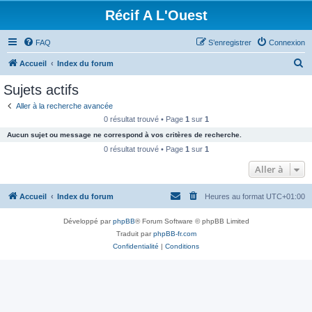
Récif A L'Ouest
FAQ
S’enregistrer
Connexion
R
Accueil
Index du forum
e
Sujets actifs
c
Aller à la recherche avancée
h
0 résultat trouvé • Page
1
sur
1
e
Aucun sujet ou message ne correspond à vos critères de recherche.
r
0 résultat trouvé • Page
1
sur
1
c
Aller à
h
Accueil
Index du forum
Heures au format
UTC+01:00
e
r
Développé par
phpBB
® Forum Software © phpBB Limited
Traduit par
phpBB-fr.com
Confidentialité
|
Conditions