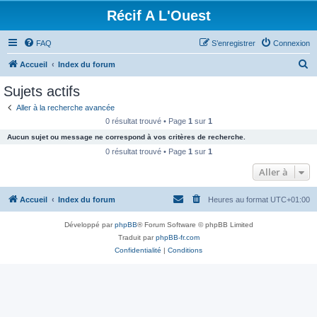
Récif A L'Ouest
FAQ
S’enregistrer
Connexion
R
Accueil
Index du forum
e
Sujets actifs
c
Aller à la recherche avancée
h
0 résultat trouvé • Page
1
sur
1
e
Aucun sujet ou message ne correspond à vos critères de recherche.
r
0 résultat trouvé • Page
1
sur
1
c
Aller à
h
Accueil
Index du forum
Heures au format
UTC+01:00
e
r
Développé par
phpBB
® Forum Software © phpBB Limited
Traduit par
phpBB-fr.com
Confidentialité
|
Conditions