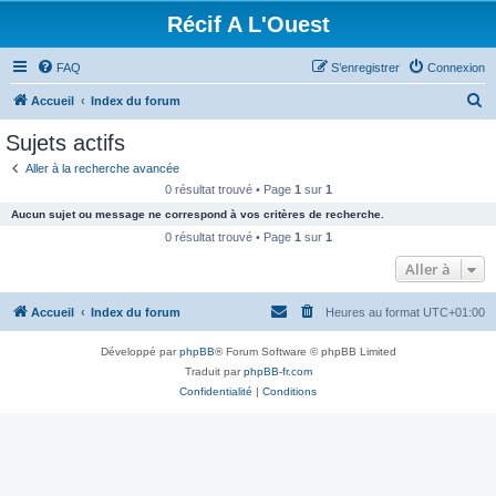
Récif A L'Ouest
FAQ
S’enregistrer
Connexion
R
Accueil
Index du forum
e
Sujets actifs
c
Aller à la recherche avancée
h
0 résultat trouvé • Page
1
sur
1
e
Aucun sujet ou message ne correspond à vos critères de recherche.
r
0 résultat trouvé • Page
1
sur
1
c
Aller à
h
Accueil
Index du forum
Heures au format
UTC+01:00
e
r
Développé par
phpBB
® Forum Software © phpBB Limited
Traduit par
phpBB-fr.com
Confidentialité
|
Conditions