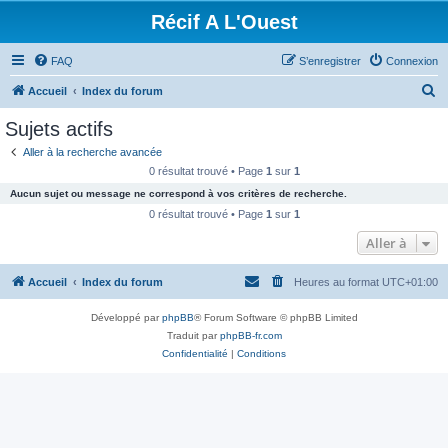
Récif A L'Ouest
FAQ
S’enregistrer
Connexion
R
Accueil
Index du forum
e
Sujets actifs
c
Aller à la recherche avancée
h
0 résultat trouvé • Page
1
sur
1
e
Aucun sujet ou message ne correspond à vos critères de recherche.
r
0 résultat trouvé • Page
1
sur
1
c
Aller à
h
Accueil
Index du forum
Heures au format
UTC+01:00
e
r
Développé par
phpBB
® Forum Software © phpBB Limited
Traduit par
phpBB-fr.com
Confidentialité
|
Conditions