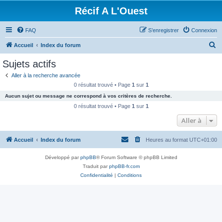
Récif A L'Ouest
FAQ
S’enregistrer
Connexion
R
Accueil
Index du forum
e
Sujets actifs
c
Aller à la recherche avancée
h
0 résultat trouvé • Page
1
sur
1
e
Aucun sujet ou message ne correspond à vos critères de recherche.
r
0 résultat trouvé • Page
1
sur
1
c
Aller à
h
Accueil
Index du forum
Heures au format
UTC+01:00
e
r
Développé par
phpBB
® Forum Software © phpBB Limited
Traduit par
phpBB-fr.com
Confidentialité
|
Conditions