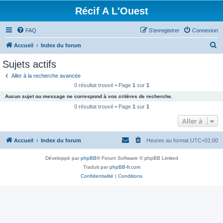
Récif A L'Ouest
FAQ
S’enregistrer
Connexion
R
Accueil
Index du forum
e
Sujets actifs
c
Aller à la recherche avancée
h
0 résultat trouvé • Page
1
sur
1
e
Aucun sujet ou message ne correspond à vos critères de recherche.
r
0 résultat trouvé • Page
1
sur
1
c
Aller à
h
Accueil
Index du forum
Heures au format
UTC+01:00
e
r
Développé par
phpBB
® Forum Software © phpBB Limited
Traduit par
phpBB-fr.com
Confidentialité
|
Conditions