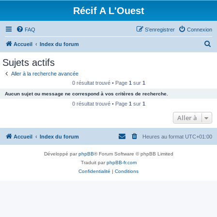
Récif A L'Ouest
FAQ
S’enregistrer
Connexion
R
Accueil
Index du forum
e
Sujets actifs
c
Aller à la recherche avancée
h
0 résultat trouvé • Page
1
sur
1
e
Aucun sujet ou message ne correspond à vos critères de recherche.
r
0 résultat trouvé • Page
1
sur
1
c
Aller à
h
Accueil
Index du forum
Heures au format
UTC+01:00
e
r
Développé par
phpBB
® Forum Software © phpBB Limited
Traduit par
phpBB-fr.com
Confidentialité
|
Conditions