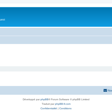
Ouest
Nou
Développé par
phpBB
® Forum Software © phpBB Limited
Traduit par
phpBB-fr.com
Confidentialité
|
Conditions