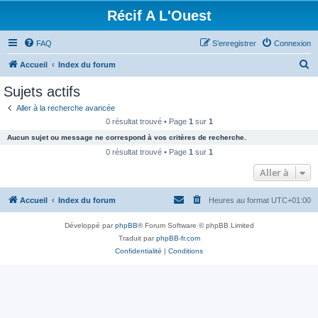
Récif A L'Ouest
FAQ
S’enregistrer
Connexion
R
Accueil
Index du forum
e
Sujets actifs
c
Aller à la recherche avancée
h
0 résultat trouvé • Page
1
sur
1
e
Aucun sujet ou message ne correspond à vos critères de recherche.
r
0 résultat trouvé • Page
1
sur
1
c
Aller à
h
Accueil
Index du forum
Heures au format
UTC+01:00
e
r
Développé par
phpBB
® Forum Software © phpBB Limited
Traduit par
phpBB-fr.com
Confidentialité
|
Conditions